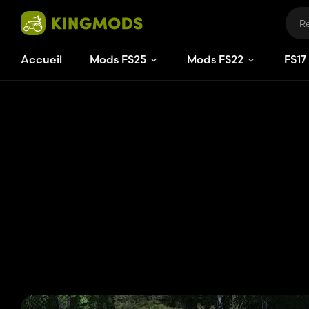
Accueil
Mods FS25
Mods FS22
FS
17