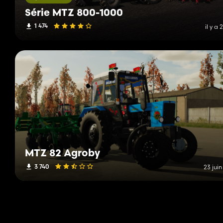
Série MTZ 800-1000
1 474
il y a 
MTZ 82 Agroby
3 740
23 jui