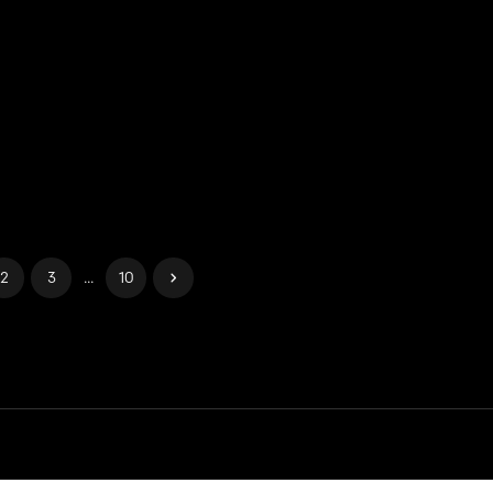
2
3
...
10
 de confidentialité
Gérer les cookies