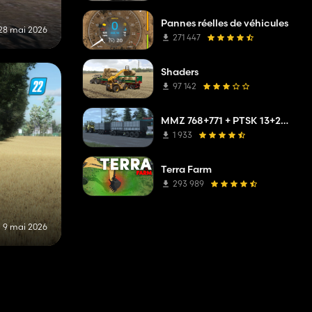
Pannes réelles de véhicules
28 mai 2026
271 447
Shaders
97 142
MMZ 768+771 + PTSK 13+20 Pack
1 933
Terra Farm
293 989
9 mai 2026