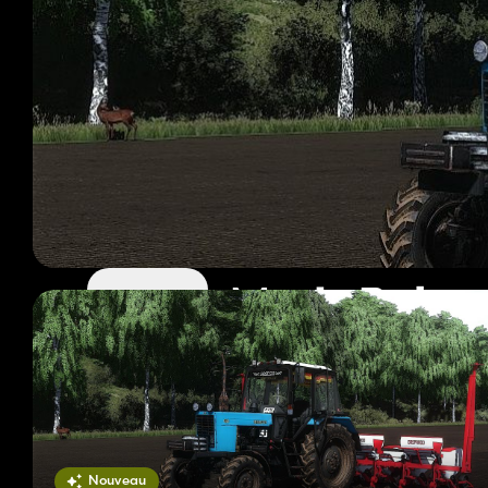
Mods Belar
207 mods
Page 1 sur 18
Nouveau