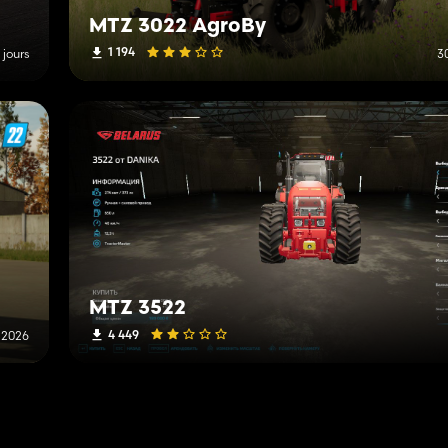
MTZ 3022 AgroBy
1 194
2 jours
30
MTZ 3522
4 449
n 2026