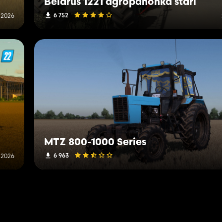
Belarus 1221 agropanonka stari
6 752
 2026
MTZ 800-1000 Series
6 963
l 2026