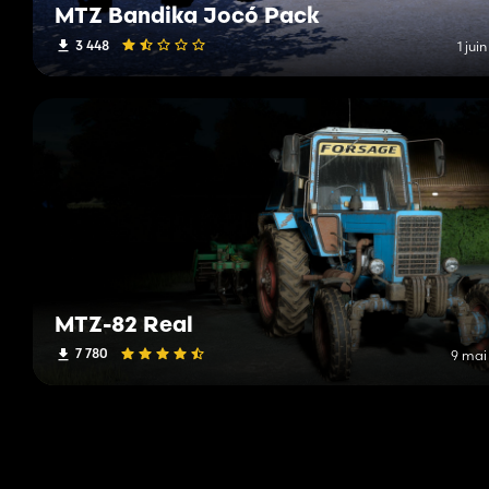
MTZ Bandika Jocó Pack
3 448
1 jui
MTZ-82 Real
7 780
9 mai