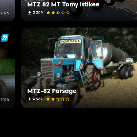
MTZ 82 MT Tomy Istikee
3 309
n 2026
MTZ-82 Forsage
4 962
 2026