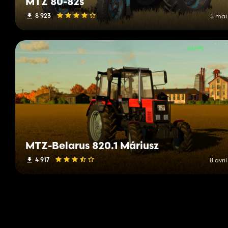
MTZ 80-82s
8 923
5 mai
MTZ-Belarus 820.1 Máriusz
4 917
8 avri