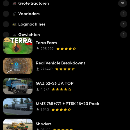
Grote tractoren
18
Voorladers
1
Logmachines
1
Gewichten
1
Terra Farm
293 992
Real Vehicle Breakdowns
271 449
GAZ 52-53 UA TOP
4 377
MMZ 768+771 + PTSK 13+20 Pack
1 940
Shaders
97 144