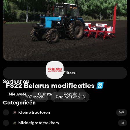
Filters
Sorteer op
FS22 Belarus modificaties
Nieuwste
Oudste
Populair
207 mods
Pagina 1 van 18
Categorieën
Kleine tractoren
169
Middelgrote trekkers
18