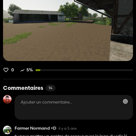
0
5%
Commentaires
14
Farmer Normand =D
il y a 5 ans