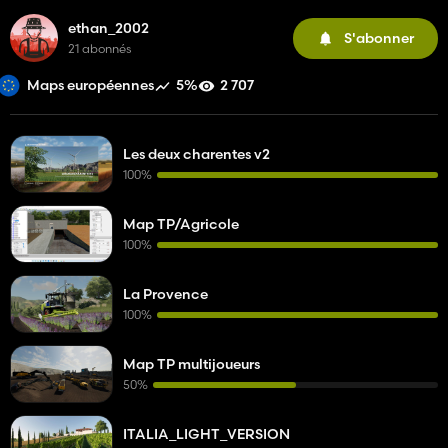
ethan_2002
S'abonner
21 abonnés
5%
2 707
Maps européennes
Les deux charentes v2
100%
Map TP/Agricole
100%
La Provence
100%
Map TP multijoueurs
50%
ITALIA_LIGHT_VERSION