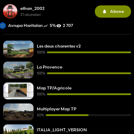
ethan_2002
Abone
21 aboneleri
5%
2 707
Avrupa Haritaları
Les deux charentes v2
100%
La Provence
100%
Map TP/Agricole
100%
Multiplayer Map TP
50%
ITALIA_LIGHT_VERSION