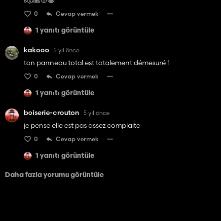
stp🙏🤨😁
0
Cevap vermek
1 yanıtı görüntüle
kakooo
5 yıl önce
ton panneau total est totalement démesuré !
0
Cevap vermek
1 yanıtı görüntüle
boiserie-crouton
5 yıl önce
je pense elle est pas assez complaite
0
Cevap vermek
1 yanıtı görüntüle
Daha fazla yorumu görüntüle