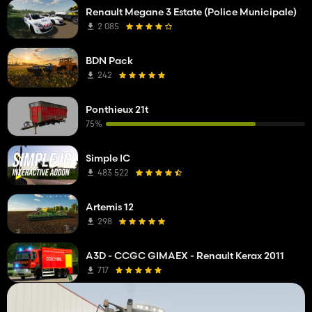
Renault Megane 3 Estate (Police Municipale)
2 085
BDN Pack
242
Ponthieux 21t
75%
Simple IC
483 522
Artemis 12
298
A3D - CCGC GIMAEX - Renault Kerax 2011
717