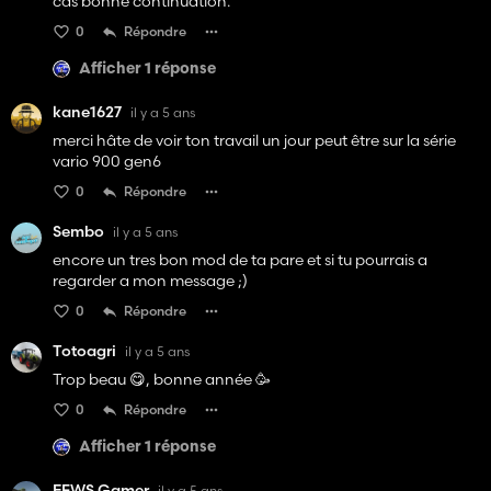
cas bonne continuation.
0
Répondre
Afficher 1 réponse
kane1627
il y a 5 ans
merci hâte de voir ton travail un jour peut être sur la série
vario 900 gen6
0
Répondre
Sembo
il y a 5 ans
encore un tres bon mod de ta pare et si tu pourrais a
regarder a mon message ;)
0
Répondre
Totoagri
il y a 5 ans
Trop beau 😋, bonne année 🥳
0
Répondre
Afficher 1 réponse
EFWS Gamer
il y a 5 ans