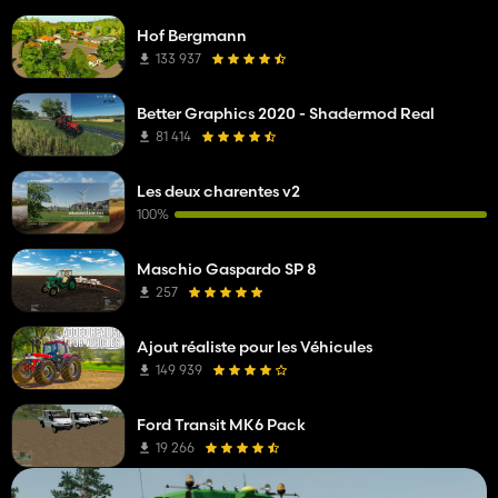
Hof Bergmann
133 937
Better Graphics 2020 - Shadermod Real
81 414
Les deux charentes v2
100%
Maschio Gaspardo SP 8
257
Ajout réaliste pour les Véhicules
149 939
Ford Transit MK6 Pack
19 266