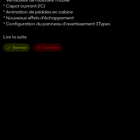
* Capot ouvrant (IC)
* Animation de pédales en cabine
* Nouveaux effets d'échappement
* Configuration du panneau d'avertissement 3Types
S'il vous plaît, gardez simplement mon lien de téléchargement !
Lire la suite
S'il vous plaît, ne modifiez pas cette version !
Merci de respecter mon travail.
Serveur
Consoles