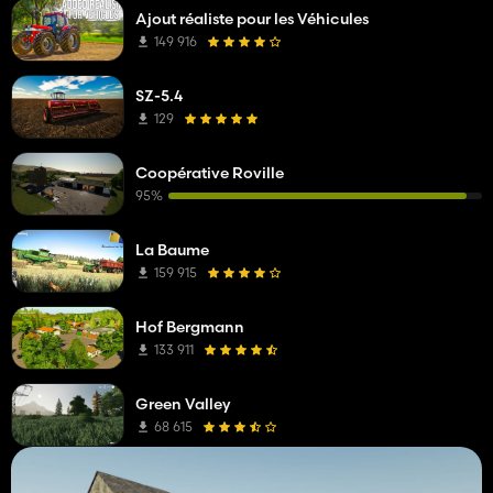
Ajout réaliste pour les Véhicules
149 916
SZ-5.4
129
Coopérative Roville
95%
La Baume
159 915
Hof Bergmann
133 911
Green Valley
68 615