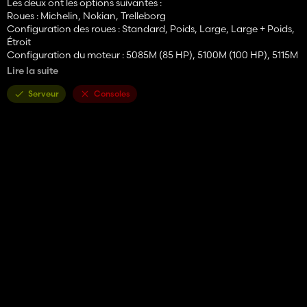
Les deux ont les options suivantes :
Roues : Michelin, Nokian, Trelleborg
Configuration des roues : Standard, Poids, Large, Large + Poids,
Étroit
Configuration du moteur : 5085M (85 HP), 5100M (100 HP), 5115M
(115 HP)
Lire la suite
D'autres devraient être affichés dans les captures d'écran ici
(sinon, la description sera mise à jour).
Serveur
Consoles