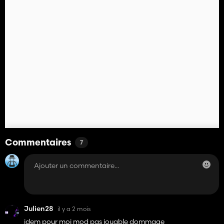
Commentaires
7
Julien28
il y a 2 mois
idem pour moi mod pas jouable dommage