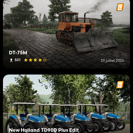
DT-75M
501
29 juillet 2026
New Holland TD90D Plus Edit