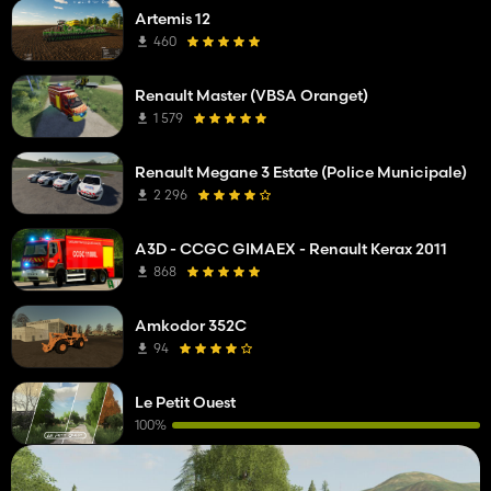
Artemis 12
460
Renault Master (VBSA Oranget)
1 579
Renault Megane 3 Estate (Police Municipale)
2 296
A3D - CCGC GIMAEX - Renault Kerax 2011
868
Amkodor 352C
94
Le Petit Ouest
100%