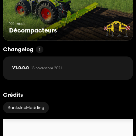
102 mods
Décompacteurs
Changelog
1
18 novembre 2021
V1.0.0.0
Crédits
BanksIncModding