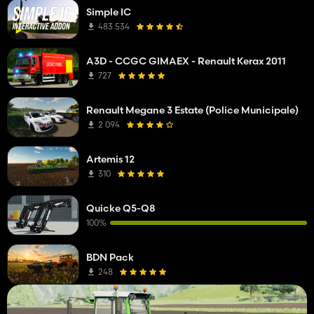
Simple IC
483 534
A3D - CCGC GIMAEX - Renault Kerax 2011
727
Renault Megane 3 Estate (Police Municipale)
2 094
Artemis 12
310
Quicke Q5-Q8
100%
BDN Pack
248