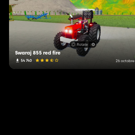
Swaraj 855 red fire
54 740
26 octobre