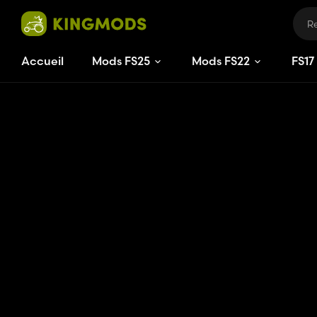
Accueil
Mods FS25
Mods FS22
FS
17