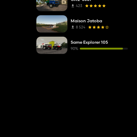
423
Maison Jatoba
8 524
Same Explorer 105
90%