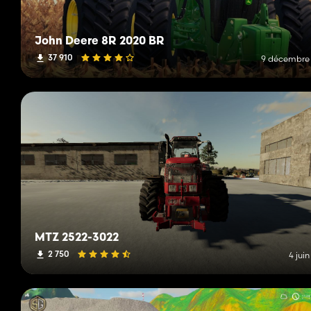
John Deere 8R 2020 BR
37 910
9 décembre
MTZ 2522-3022
2 750
4 jui