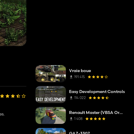
Vraie boue
191 415
Easy Development Controls
114 022
Renault Master (VBSA Oranget)
es.
1 408
GAZ-3307