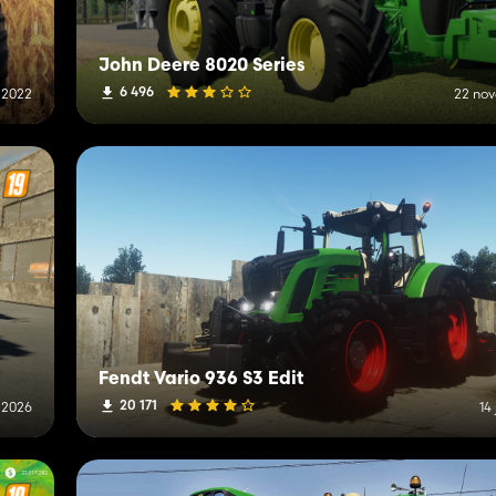
John Deere 8020 Series
6 496
 2022
22 no
Fendt Vario 936 S3 Edit
20 171
n 2026
14