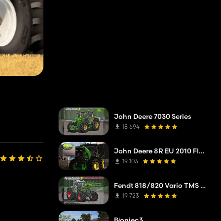
John Deere 7030 Series
18 694
John Deere 8R EU 2010 FINAL v2.1
19 103
Fendt 818/820 Vario TMS Full Pack
19 723
Błoniec3