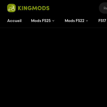
Accueil
Mods FS25
Mods FS22
FS
17