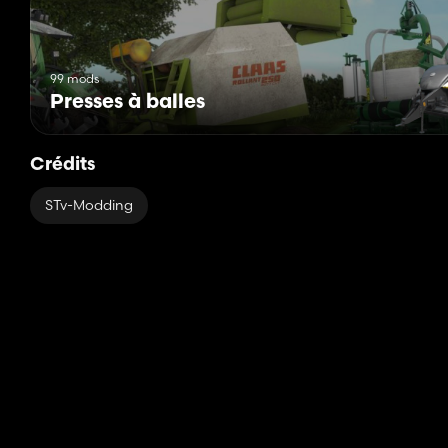
99 mods
Presses à balles
Crédits
STv-Modding