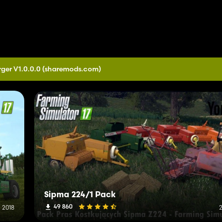
ger V1.0.0.0
(sharemods.com)
Sipma 224/1 Pack
49 860
l 2018