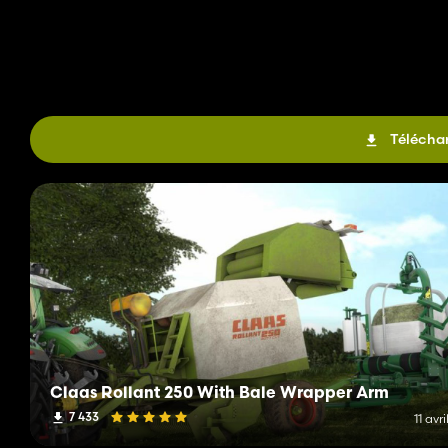
Téléchar
Claas Rollant 250 With Bale Wrapper Arm
7 433
11 avri