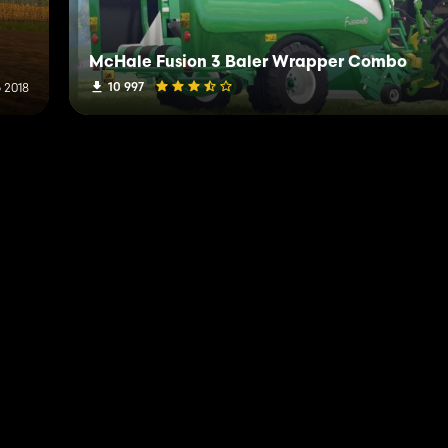
McHale Fusion 3 Baler Wrapper Combo
10 997
 2018