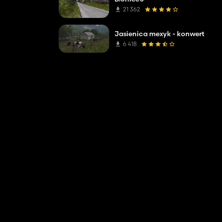
21 362
Jasienica mexyk - konwert
6 418