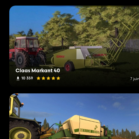
Claas Markant 40
10 359
7 jui