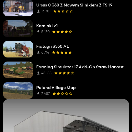
Ursus C 360 Z Nowym Silnikiem Z FS 19
13 781
Kaminki v1
5 130
Fiatagri 3550 AL
6 714
Farming Simulator 17 Add-On Straw Harvest
48 155
Poland Village Map
7 487