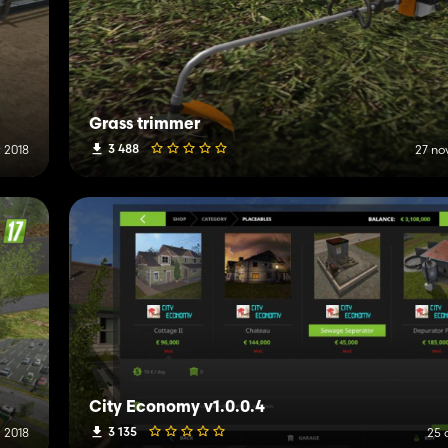
Grass trimmer
3 488
 2018
27 no
City Economy v1.0.0.4
3 135
i 2018
25 