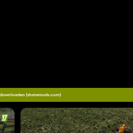
0 downloaden
(sharemods.com)