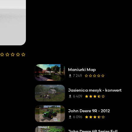
Maniurki Map
7 249
Jasienica mexyk - konwert
6 409
John Deere 9R - 2012
6 096
John Deere 6R Series Full Pack