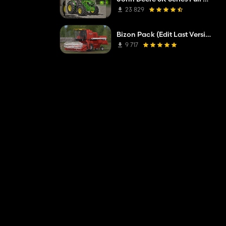
23 829
Bizon Pack (Edit Last Version)
9 717