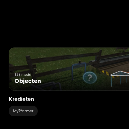
328 mods
Objecten
Kredieten
My7farmer