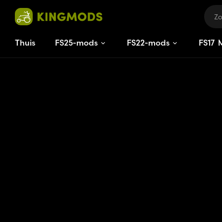
Thuis
FS25-mods
FS22-mods
FS
17