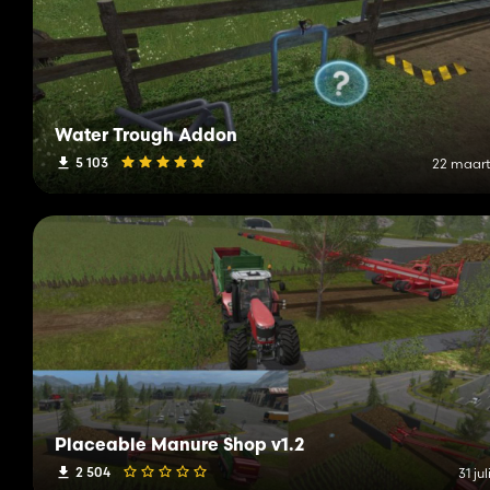
Water Trough Addon
5 103
22 maart
Placeable Manure Shop v1.2
2 504
31 jul