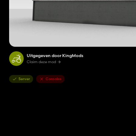
Uitgegeven door KingMods
Claim deze mod
Server
Consoles