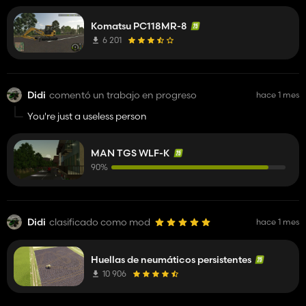
Komatsu PC118MR-8
6 201
Didi
comentó un trabajo en progreso
hace 1 mes
You're just a useless person
MAN TGS WLF-K
90%
Didi
clasificado como mod
hace 1 mes
Huellas de neumáticos persistentes
10 906