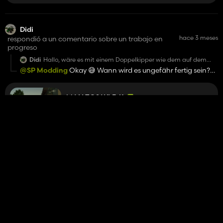
Didi
hace 3 meses
respondió a un comentario sobre un trabajo en
progreso
Didi
Hallo, wäre es mit einem Doppelkipper wie dem auf dem
Modhub ausgestattet ?
@SP Modding
Okay 😅 Wann wird es ungefähr fertig sein?
😁
MAN TGS WLF-K
90%
Didi
comentó un trabajo en progreso
hace 3 meses
Hallo, wäre es mit einem Doppelkipper wie dem auf dem
Modhub ausgestattet ?
MAN TGS WLF-K
90%