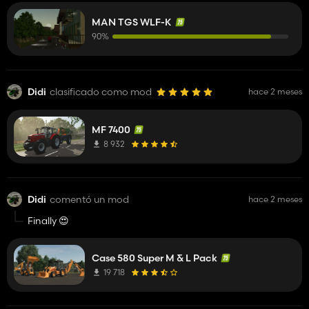
MAN TGS WLF-K
90%
Didi
clasificado como mod
hace 2 meses
MF 7400
8 932
Didi
comentó un mod
hace 2 meses
Finally 😍
Case 580 Super M & L Pack
19 718