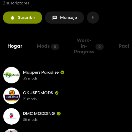
2 suscriptores
Suscribir
Mensaje
Work-
Hogar
Mods
In-
Pack
0
0
Progress
Mappers Paradise
35 mods
OKUSEDMODS
21 mods
DMC MODDING
35 mods