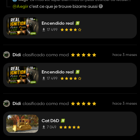
même si le moteur ne tourne pas on peux juste pas tourner
@Aegir
c'est ce que je trouve bizarre aussi 😅
les roues apres une fois demarerer c'est bon mais
dommage que l'on peux quand meme avancer ou reculer
Encendido real
17 499
Didi
clasificado como mod
hace 3 meses
Encendido real
17 499
Didi
clasificado como mod
hace 3 meses
Cat D6D
7 049