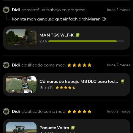
Didi
comentó un trabajo en progreso
hace 2 meses
Könnte man genauso gut einfach archivieren 🙄
MAN TGS WLF-K
90%
Didi
clasificado como mod
hace 2 meses
Cámaras de trabajo MB DLC para todos los vehículos
8 814
Didi
clasificado como mod
hace 2 meses
Paquete Valtra