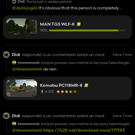
Didi
You're just a useless person
@ayiiiyogiiii
It's obvious that this person is completely
unreliable; he's been leading us on from the start
MAN TGS WLF-K
90%
Didi
respondió a un comentario sobre un mod
hace 1 mes
timmmmmiii
bonjour pouvez vous mettre le lien pour telecharger
les godets svp
@timmmmmiii
de rien
Komatsu PC118MR-8
6 201
Didi
respondió a un comentario sobre un mod
hace 1 mes
timmmmmiii
bonjour pouvez vous mettre le lien pour telecharger
les godets svp
@timmmmmiii
https://fs25.net/download-mod/177183