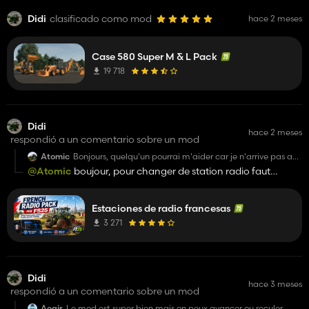
Didi
clasificado como mod
hace 2 meses
Case 580 Super M & L Pack
19 718
Didi
hace 2 meses
respondió a un comentario sobre un mod
Atomic
Bonjours, quelqu'un pourrai m'aider car je n'arrive pas a
changer les radio
@Atomic
boujour, pour changer de station radio faut
appuyer sur les touches 4 et 6 mais celle ou y les symboles
dessus pas celle du numérique 🙂
Estaciones de radio francesas
3 271
Didi
hace 3 meses
respondió a un comentario sobre un mod
Aegir
Le mod est super bien mais on peux avancer ou reculer