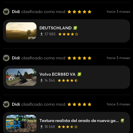
Didi
clasificado como mod
hace 3 meses
DEUTSCHLAND
37 883
Didi
clasificado como mod
hace 3 meses
Volvo ECR88D VA
14 346
Didi
clasificado como mod
hace 3 meses
Textura realista del arado de nueva generación
18 568