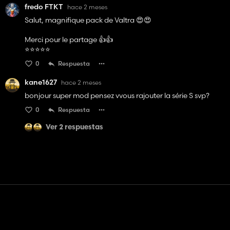
fredo FTKT
hace 2 meses
Salut, magnifique pack de Valtra 😍😍
Merci pour le partage 👍️👍️
⭐️⭐️⭐️⭐️⭐️
0
Respuesta
kane1627
hace 2 meses
bonjour super mod pensez vvous rajouter la série S svp?
0
Respuesta
Ver 2 respuestas
Contacto