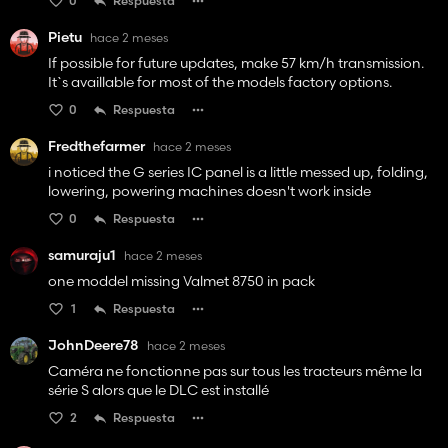
0
Respuesta
Pietu
hace 2 meses
If possible for future updates, make 57 km/h transmission.
It`s availlable for most of the models factory options.
0
Respuesta
Fredthefarmer
hace 2 meses
i noticed the G series IC panel is a little messed up, folding,
lowering, powering machines doesn't work inside
0
Respuesta
samuraju1
hace 2 meses
one moddel missing Valmet 8750 in pack
1
Respuesta
JohnDeere78
hace 2 meses
Caméra ne fonctionne pas sur tous les tracteurs même la
série S alors que le DLC est installé
2
Respuesta