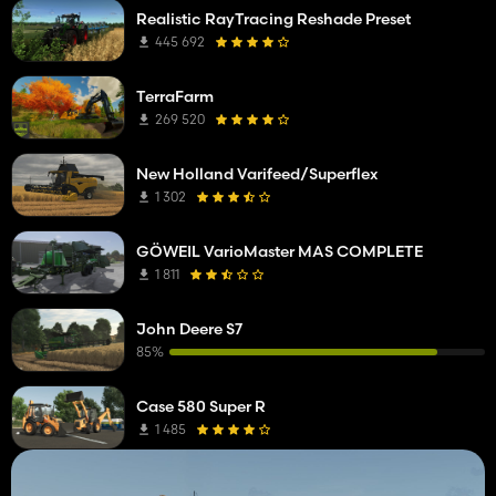
Realistic RayTracing Reshade Preset
445 692
TerraFarm
269 520
New Holland Varifeed/Superflex
1 302
GÖWEIL VarioMaster MAS COMPLETE
1 811
John Deere S7
85%
Case 580 Super R
1 485