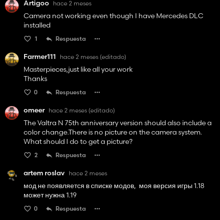
Artigoo
hace 2 meses
Camera not working even though I have Mercedes DLC
installed
1
Respuesta
Farmer111
hace 2 meses
(editado)
Masterpieces,just like all your work
Thanks
0
Respuesta
omeer
hace 2 meses
(editado)
The Valtra N 75th anniversary version should also include a
color change.There is no picture on the camera system.
What should I do to get a picture?
2
Respuesta
artem roslav
hace 2 meses
мод не появляется в списке модов, моя версия игры 1.18
может нужна 1.19
0
Respuesta