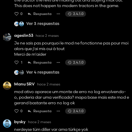
the tractor the revs are maxing out and staying max out.
This does not happen to modern tractors in the game.
0
Respuesta
2.4.1.0
Ver 3 respuestas
ageslin53
hace 2 meses
Je ne sais pas pourquoi le mod ne fonctionne pas pour moi
alors que j'ai mis oui à tout
Merci de m'aider
1
Respuesta
2.4.1.0
Ver 4 respuestas
Manu SRV
hace 2 meses
mod ativo aparece um monte de erro no log envolvendo-
o, poderia dar uma verificada? mapa base mais este mod e
gerand bastante erro no log ok
0
Respuesta
2.4.1.0
bysky
hace 2 meses
nerdeyse tüm diller var ama türkçe yok