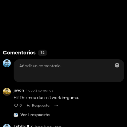
Comentarios
32
jiwon
hace 2 semanas
Hi! The mod doesn't work in-game.
0
Respuesta
Ver 1 respuesta
Tubby007
hace 4 semanas