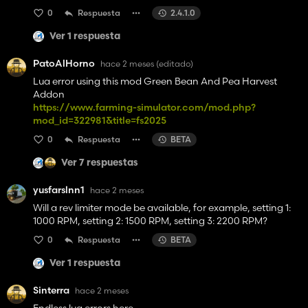
0
Respuesta
2.4.1.0
Ver 1 respuesta
PatoAlHorno
hace 2 meses
(editado)
Lua error using this mod Green Bean And Pea Harvest
Addon
https://www.farming-simulator.com/mod.php?
mod_id=322981&title=fs2025
0
Respuesta
BETA
Ver 7 respuestas
yusfarslnn1
hace 2 meses
Will a rev limiter mode be available, for example, setting 1:
1000 RPM, setting 2: 1500 RPM, setting 3: 2200 RPM?
0
Respuesta
BETA
Ver 1 respuesta
Sinterra
hace 2 meses