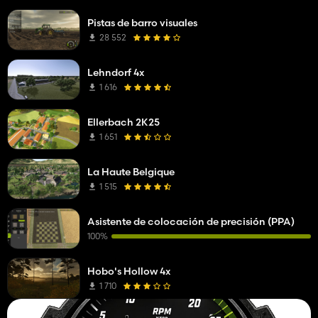
Pistas de barro visuales
28 552
Lehndorf 4x
1 616
Ellerbach 2K25
1 651
La Haute Belgique
1 515
Asistente de colocación de precisión (PPA)
100%
Hobo's Hollow 4x
1 710