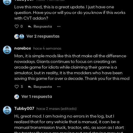
Love this mod, this is a great update. I just have one
question. Have you or will you or do you know if this works
with CVT addon?
0
Respuesta
Ver 2 respuestas
narebox
hace 4 semanas
Man, it is simple mods like this that make all the difference
nowadays. Giants continues to focus on creating an
arcade game for idiots while claiming their game is a
simulator, but in reality, it is the modders who have been
saving this game for over a decade. Thank you for this mod
3
Respuesta
Ver 1 respuesta
Tubby007
hace 2 meses
(editado)
Hi, great mod. I am having no errors in the log, but I
realized that for any vehicle that is manual, it can be a
manual transmission truck, tractor, etc, as soon as I start