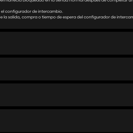
nto permanecía bloqueado en la tienda normal después de completar u
 el configurador de intercambio.
de la salida, compra o tiempo de espera del configurador de interca