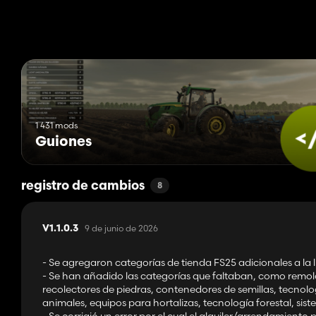
- Se admiten todas las categorías de vehículos estándar FS25 (
- Configurador completo del vehículo después del intercambio (c
- Reglas de precios personalizables (pérdida de valor por hora, 
- Estadísticas completas de ventas con totales, promedios y regi
- Requisito opcional de limpieza y reparación antes del cambio.
Importante:
- Funciona en un jugador y multijugador.
- Los objetos colocables y los elementos agrupados se filtran
1 431 mods
Guiones
Ideal para cualquiera que quiera una gestión de vehículos más r
registro de cambios
8
9 de junio de 2026
V1.1.0.3
- Se agregaron categorías de tienda FS25 adicionales a la 
- Se han añadido las categorías que faltaban, como remolq
recolectores de piedras, contenedores de semillas, tecnol
animales, equipos para hortalizas, tecnología forestal, sis