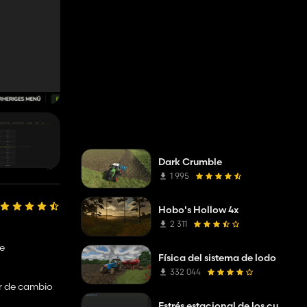
Dark Crumble
1 995
Hobo's Hollow 4x
2 311
de
Física del sistema de lodo
332 044
or de cambio
Estrés estacional de los cultivos