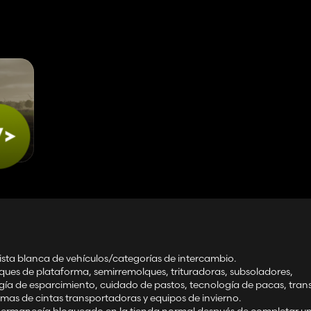
tractores, cosechadoras, remolques, accesorios, camiones, etc.)
olores, llantas, matrículas)
valor mínimo, factor de daño, factor de edad, etc.)
stros.
 automáticamente
ealista en su explotación.
lista blanca de vehículos/categorías de intercambio.
ues de plataforma, semirremolques, trituradoras, subsoladores,
ogía de esparcimiento, cuidado de pastos, tecnología de pacas, tran
temas de cintas transportadoras y equipos de invierno.