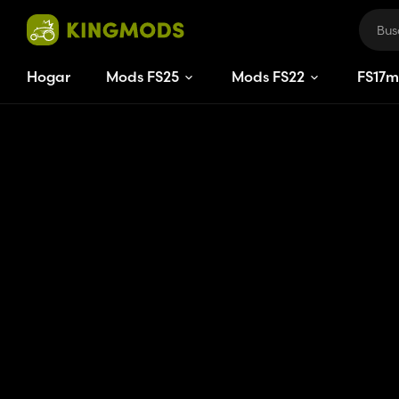
Hogar
Mods FS25
Mods FS22
FS
17
m