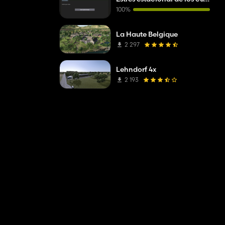
100%
La Haute Belgique
2 297
Lehndorf 4x
2 193