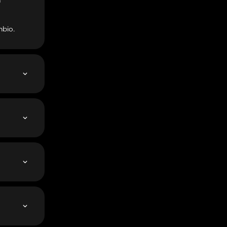
n
mbio.