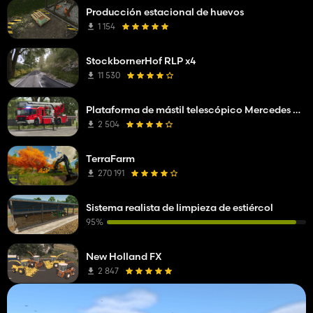
Producción estacional de huevos
1 154
StockbornerHof RLP x4
11 530
Plataforma de mástil telescópico Mercedes Benz Econic WISS
2 504
TerraFarm
270 191
Sistema realista de limpieza de estiércol
95%
New Holland FX
2 847