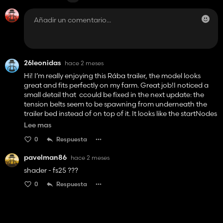
26leonidas
hace 2 meses
Hi! I’m really enjoying this Rába trailer, the model looks
great and fits perfectly on my farm. Great job!I noticed a
small detail that ccould be fixed in the next update: the
tension belts seem to be spawning from underneath the
trailer bed instead of on top of it. It looks like the startNodes
might be placed a bit too low in the i3d or the Y-axis needs
Lee mas
a small adjustment.Thanks for the hard work and for
0
Respuesta
keeping the Rába legacy alive in FS25!
pavelman86
hace 2 meses
shader - fs25 ???
0
Respuesta