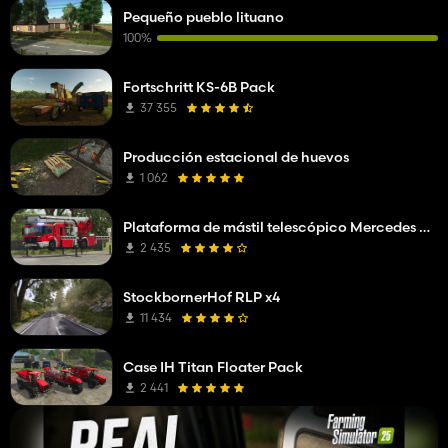
Pequeño pueblo lituano
100%
Fortschritt KS-6B Pack
37 355
Producción estacional de huevos
1 062
Plataforma de mástil telescópico Mercedes Benz Econic WISS
2 435
StockbornerHof RLP x4
11 434
Case IH Titan Floater Pack
2 441