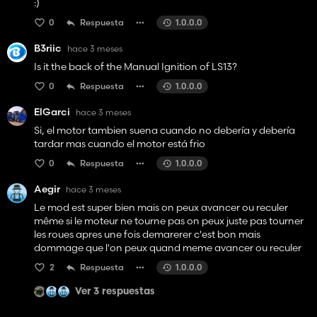
:)
0
Respuesta
1.0.0.0
B3riic
hace 3 meses
Is it the back of the Manual Ignition of LS13?
0
Respuesta
1.0.0.0
ElGarci
hace 3 meses
Si, el motor tambien suena cuando no debería y debería
tardar mas cuando el motor está frio
0
Respuesta
1.0.0.0
Aegir
hace 3 meses
Le mod est super bien mais on peux avancer ou reculer
même si le moteur ne tourne pas on peux juste pas tourner
les roues apres une fois demarerer c'est bon mais
dommage que l'on peux quand meme avancer ou reculer
2
Respuesta
1.0.0.0
Ver 3 respuestas