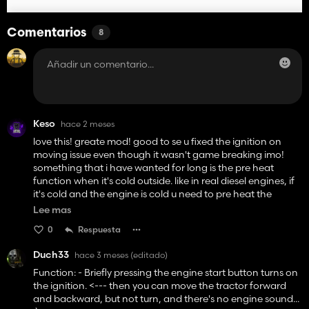
Comentarios
8
Keso
hace 2 meses
love this! greate mod! good to se u fixed the ignition on
moving issue even though it wasn't game breaking imo!
something that i have wanted for long is the pre heat
function when it's cold outside. like in real diesel engines, if
it's cold and the engine is cold u need to pre heat the
engine before u can start it maybe this is something to
Lee mas
implement in the future? keep up the good work:)
0
Respuesta
Duch33
hace 3 meses
(editado)
Function: - Briefly pressing the engine start button turns on
the ignition. <--- then you can move the tractor forward
and backward, but not turn, and there's no engine sound...