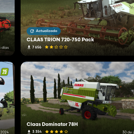
Actualizado
CLAAS TRION 720-750 Pack
7 656
 días
Claas Dominator 78H
3 354
 2024
30 de 