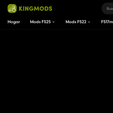
Hogar
Mods FS25
Mods FS22
FS
17
m