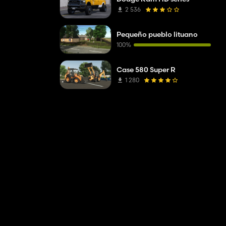
2 536
Pequeño pueblo lituano
100%
Case 580 Super R
1 280