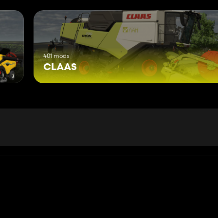
401 mods
CLAAS