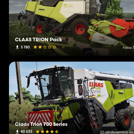
CLAAS TRION Pack
3 780
hace 3
Claas Trion 700 Series
80 633
20 de diciembre de