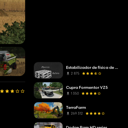
Estabilizador de física de paletas
2 875
Cupra Formentor VZ5
1 350
TerraFarm
269 312
Dodge Ram HD series