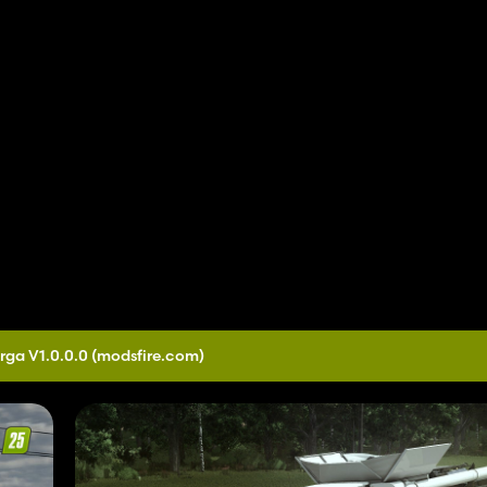
rga V1.0.0.0
(modsfire.com)