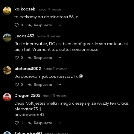
kajkoczek
hace 11 meses
to czekamy na dominatora 86 ;p
0
Respuesta
Lucas 453
hace 11 meses
Juste incroyable, l'IC est bien configurer, le son moteur est
bien fait. Vraiment top cette moissonneuse.
0
Respuesta
pioteros3002
hace 11 meses
Ja poczekam jak coś ruszysz z Tx 😀
0
Respuesta
Dragon 2505
hace 11 meses
Deus_Volt jesteś wielki i mega cieszę się że wyszły ten Claas
Mercator 75 :)
pozdrawiam :D
1
Respuesta
SylvainAgri51
hace 11 meses