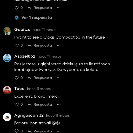
0
Respuesta
Ver 1 respuesta
Gabitzu
hace 11 meses
I want to see a Claas Compact 30 in the future
0
Respuesta
Azazel852
hace 11 meses
Raz jeszcze, z głębi serca dziękuję za to ile różnych
kombajnów tworzysz. Do wyboru, do koloru
0
Respuesta
Taco
hace 11 meses
Excellent, bravo, merci
0
Respuesta
Agrigascon 32
hace 11 meses
j'adore bon travail 😁👍️
0
Respuesta