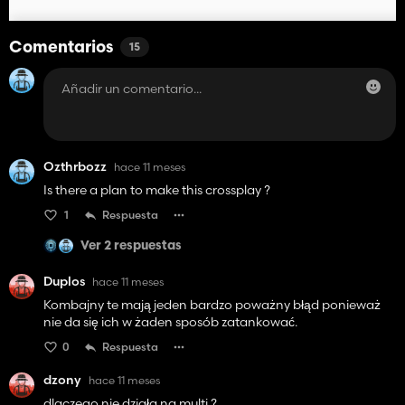
Comentarios
15
Ozthrbozz
hace 11 meses
Is there a plan to make this crossplay ?
1
Respuesta
Ver 2 respuestas
Duplos
hace 11 meses
Kombajny te mają jeden bardzo poważny błąd ponieważ
nie da się ich w żaden sposób zatankować.
0
Respuesta
dzony
hace 11 meses
dlaczego nie działa na multi ?