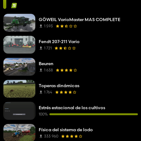
GÖWEIL VarioMaster MAS COMPLETE
1 593
Fendt 207-211 Vario
1 721
Beuren
1 638
Toperas dinámicas
1 764
Estrés estacional de los cultivos
100%
Física del sistema de lodo
333 960