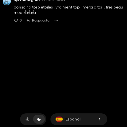
bonsoir à toi 5 étoiles , vraiment top , merci à toi , très beau
mod 👍️👍️👍️
0
Respuesta
Contacto
Ayudar
Términos de servicio
Política de privacidad
Administrar cookies
Español