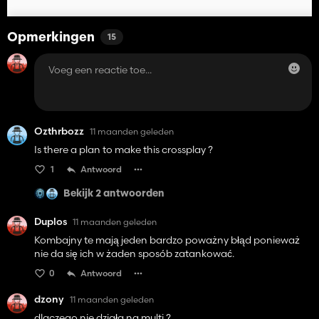
Opmerkingen
15
Ozthrbozz
11 maanden geleden
Is there a plan to make this crossplay ?
1
Antwoord
Bekijk 2 antwoorden
Duplos
11 maanden geleden
Kombajny te mają jeden bardzo poważny błąd ponieważ
nie da się ich w żaden sposób zatankować.
0
Antwoord
dzony
11 maanden geleden
dlaczego nie działa na multi ?