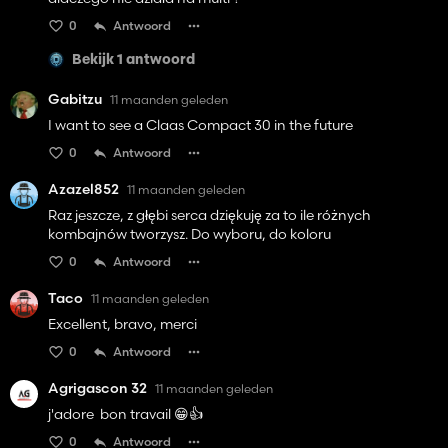
0
Antwoord
Bekijk 1 antwoord
Gabitzu
11 maanden geleden
I want to see a Claas Compact 30 in the future
0
Antwoord
Azazel852
11 maanden geleden
Raz jeszcze, z głębi serca dziękuję za to ile różnych
kombajnów tworzysz. Do wyboru, do koloru
0
Antwoord
Taco
11 maanden geleden
Excellent, bravo, merci
0
Antwoord
Agrigascon 32
11 maanden geleden
j'adore bon travail 😁👍️
0
Antwoord