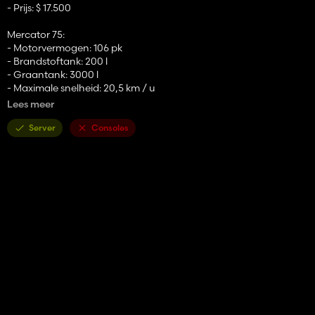
- Prijs: $ 17.500
Mercator 75:
- Motorvermogen: 106 pk
- Brandstoftank: 200 l
- Graantank: 3000 l
- Maximale snelheid: 20,5 km / u
- Prijs: $ 21.500
Lees meer
Cutter 420:
Server
Consoles
- Werkbreedte: 4.2m
- Werksnelheid: 5,5 km / u
- Prijs: $ 5.500
Cutter 300:
- Werkbreedte: 3.0m
- Werksnelheid: 7 km / u
- Prijs: $ 4.500