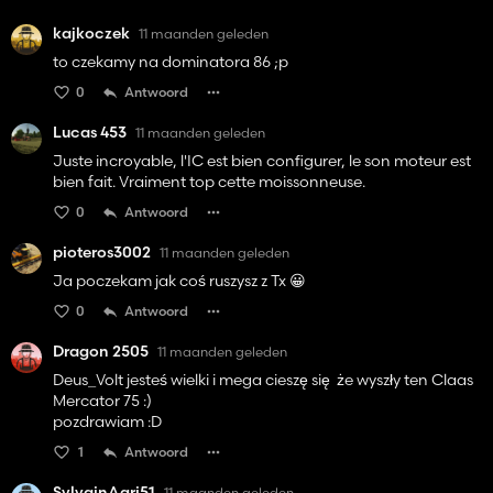
kajkoczek
11 maanden geleden
to czekamy na dominatora 86 ;p
0
Antwoord
Lucas 453
11 maanden geleden
Juste incroyable, l'IC est bien configurer, le son moteur est
bien fait. Vraiment top cette moissonneuse.
0
Antwoord
pioteros3002
11 maanden geleden
Ja poczekam jak coś ruszysz z Tx 😀
0
Antwoord
Dragon 2505
11 maanden geleden
Deus_Volt jesteś wielki i mega cieszę się że wyszły ten Claas
Mercator 75 :)
pozdrawiam :D
1
Antwoord
SylvainAgri51
11 maanden geleden