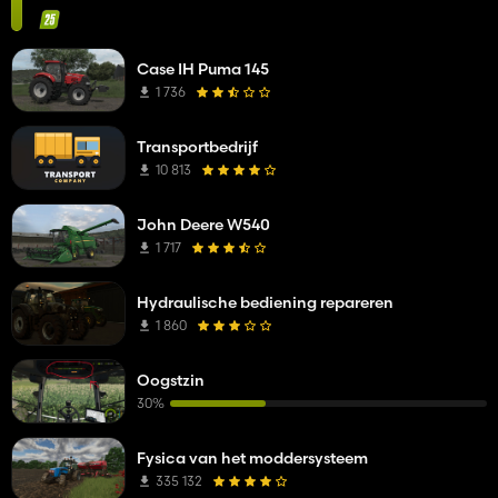
Case IH Puma 145
1 736
Transportbedrijf
10 813
John Deere W540
1 717
Hydraulische bediening repareren
1 860
Oogstzin
30%
Fysica van het moddersysteem
335 132