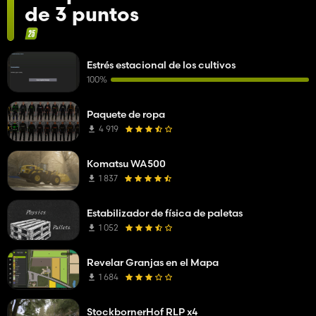
de 3 puntos
Estrés estacional de los cultivos
100%
Paquete de ropa
4 919
Komatsu WA500
1 837
Estabilizador de física de paletas
1 052
Revelar Granjas en el Mapa
1 684
StockbornerHof RLP x4