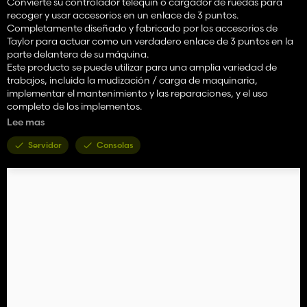
Convierte su controlador telequín o cargador de ruedas para
recoger y usar accesorios en un enlace de 3 puntos.
Completamente diseñado y fabricado por los accesorios de
Taylor para actuar como un verdadero enlace de 3 puntos en la
parte delantera de su máquina.
Este producto se puede utilizar para una amplia variedad de
trabajos, incluida la mudización / carga de maquinaria,
implementar el mantenimiento y las reparaciones, y el uso
completo de los implementos.
También se puede utilizar para mover remolques y otros
Lee mas
implementos seguidos.
Servidor
Consolas
Precio: $ 2200
Categoría: Herramientas para controladores telesconitulares /
herramientas de cargador de ruedas
Características:
- Despletimiento del adaptador para usar la opción de
enganche del remolque