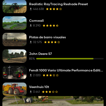
Realistic RayTracing Reshade Preset
446 638
Cornwall
8 290
Pistas de barro visuales
32 575
John Deere S7
85%
Fendt 1000 Vario Ultimate Performance Edition
2 020
Veenhuis 10t
3 641