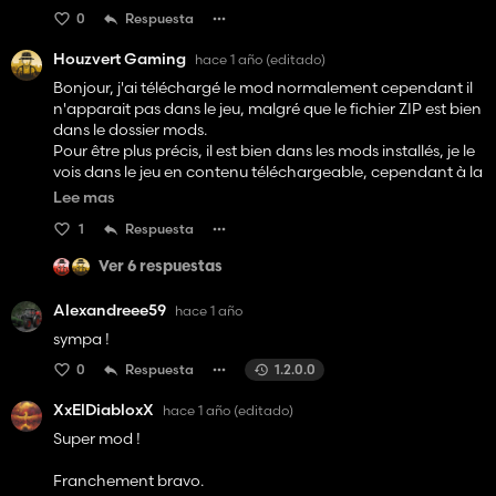
0
Respuesta
Houzvert Gaming
hace 1 año
(editado)
Bonjour, j'ai téléchargé le mod normalement cependant il
n'apparait pas dans le jeu, malgré que le fichier ZIP est bien
dans le dossier mods.
Pour être plus précis, il est bien dans les mods installés, je le
vois dans le jeu en contenu téléchargeable, cependant à la
sélection et en jeu le mod n'est pas visible et sélectionnable.
Lee mas
Je ne sais pas si je suis le seul ou si il s'agit d'un bug
1
Respuesta
Ver 6 respuestas
Alexandreee59
hace 1 año
sympa !
0
Respuesta
1.2.0.0
XxElDiabloxX
hace 1 año
(editado)
Super mod !
Franchement bravo.