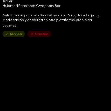
Tráiler
Huiamodificaciones Gyrophary Bar
Autorización para modificar el mod de TV mods de la granja
Modificación y descarga en otra plataforma prohibida
Solo enlace original
Lee mas
Archivo zip
Servidor
Consolas