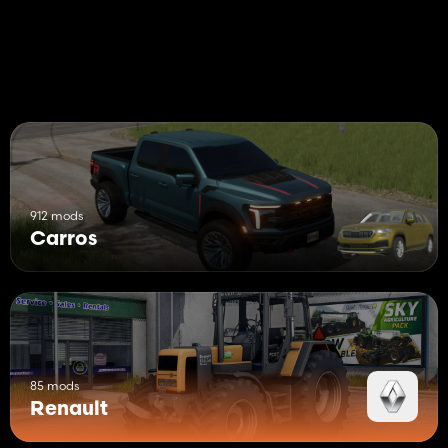
912 mods
Carros
85 mods
Renault