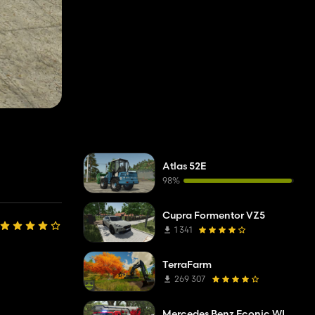
Atlas 52E
98%
Cupra Formentor VZ5
1 341
TerraFarm
269 307
Mercedes Benz Econic WISS Teleskopmastbühne