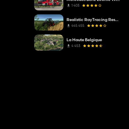
1 403
Realistic RayTracing Reshade Preset
445 455
La Haute Belgique
4 453