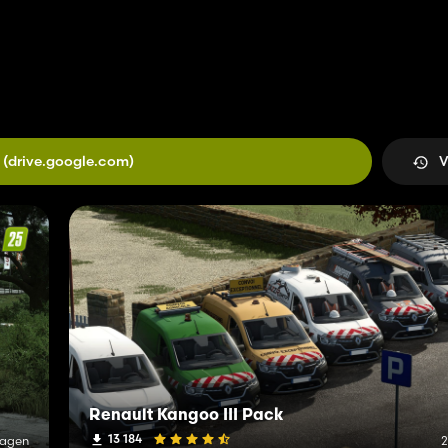
(drive.google.com)
V
Renault Kangoo III Pack
13 184
Tagen
2