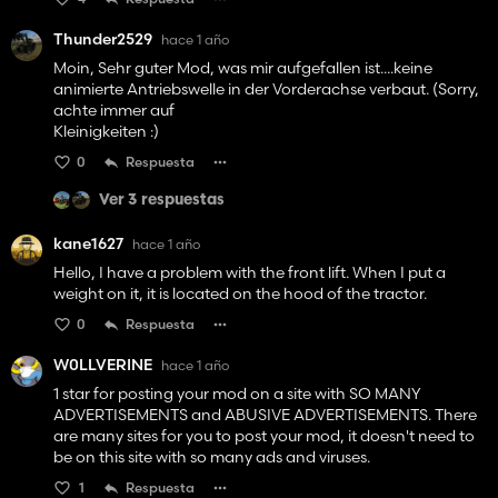
Thunder2529
hace 1 año
Moin, Sehr guter Mod, was mir aufgefallen ist....keine
animierte Antriebswelle in der Vorderachse verbaut. (Sorry,
achte immer auf
Kleinigkeiten :)
0
Respuesta
Ver 3 respuestas
kane1627
hace 1 año
Hello, I have a problem with the front lift. When I put a
weight on it, it is located on the hood of the tractor.
0
Respuesta
W0LLVERINE
hace 1 año
1 star for posting your mod on a site with SO MANY
ADVERTISEMENTS and ABUSIVE ADVERTISEMENTS. There
are many sites for you to post your mod, it doesn't need to
be on this site with so many ads and viruses.
1
Respuesta