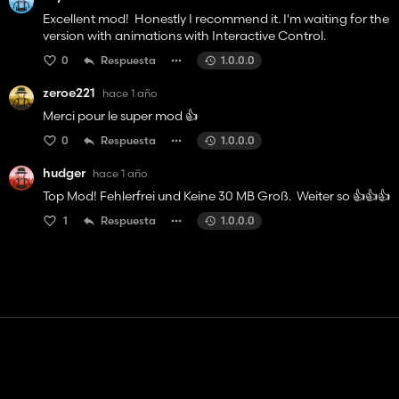
Excellent mod! Honestly I recommend it. I'm waiting for the
version with animations with Interactive Control.
0
Respuesta
1.0.0.0
zeroe221
hace 1 año
Merci pour le super mod 👍️
0
Respuesta
1.0.0.0
hudger
hace 1 año
Top Mod! Fehlerfrei und Keine 30 MB Groß. Weiter so 👍️👍️👍️
1
Respuesta
1.0.0.0
Contacto