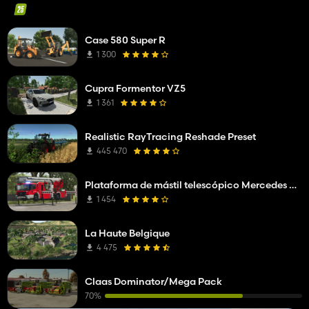
Case 580 Super R
1 300
Cupra Formentor VZ5
1 361
Realistic RayTracing Reshade Preset
445 470
Plataforma de mástil telescópico Mercedes Benz Econic WISS
1 454
La Haute Belgique
4 475
Claas Dominator/Mega Pack
70%