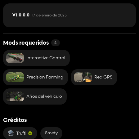
17 de enero de 2025
V1.0.0.0
Mods requeridos
4
Interactive Control
Precision Farming
RealGPS
Años del vehículo
Créditos
Smety
Truffi