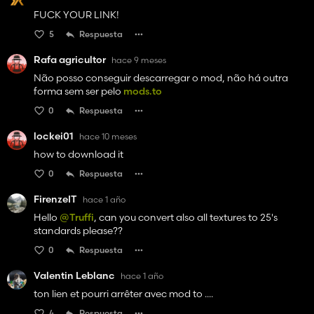
FUCK YOUR LINK!
5
Respuesta
Rafa agricultor
hace 9 meses
Não posso conseguir descarregar o mod, não há outra
forma sem ser pelo
mods.to
0
Respuesta
lockei01
hace 10 meses
how to download it
0
Respuesta
FirenzeIT
hace 1 año
Hello
@Truffi
, can you convert also all textures to 25's
standards please??
0
Respuesta
Valentin Leblanc
hace 1 año
ton lien et pourri arrêter avec mod to ....
4
Respuesta