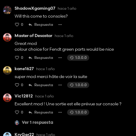
ShadowXgaming07
hace 1 año
Will this come to consoles?
0
Respuesta
Master of Desastar
hace 1 año
Great mod
colour choice for Fendt green parts would be nice
0
Respuesta
1.0.0.0
kane1627
hace 1 año
super mod merci hâte de voir la suite
0
Respuesta
1.0.0.0
Vic12812
hace 1 año
Excellent mod ! Une sortie est elle prévue sur console ?
0
Respuesta
1.0.0.0
Ver 1 respuesta
KryGer22
hace 1 año