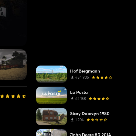
Hof Bergmann
484 905
La Posta
62 158
Stary Dobrzyn 1980
1 204
John Deere 8R 2014