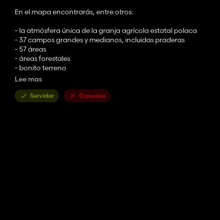
En el mapa encontrarás, entre otros:
- la atmósfera única de la granja agrícola estatal polaca
- 37 campos grandes y medianos, incluidas praderas
- 57 áreas
- áreas forestales
- bonito terreno
- 42 cultivos: Trigo, Cebada, Colza, Avena, Maíz, Girasol, Soj
Lee mas
Algodón, Sorgo, Uvas, Aceitunas, Álamo, Hierba, Aceite de rába
Arroz, linaza, guisantes, lúpulo, frijoles pintos, frijoles negros
Servidor
Consolas
Chirivías, Remolacha, Cebolla, Ajo, Arándanos, Lavanda, Alfalf
- Compatibilidad con la agricultura de precisión
- 14 compras
- 11 fábricas
- Planta de biogás
- Aserradero
- dos trenes
- Gasolineras
- Una cadena de producción interesantemente desarrollada.
- Texturas de terreno personalizadas
- Cartulinas de cultivo personalizadas.
- Texturas de árboles personalizadas
- Tráfico peatonal