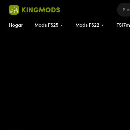
Hogar
Mods FS25
Mods FS22
FS
17
m