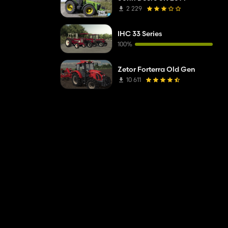
2 229
IHC 33 Series
100%
Zetor Forterra Old Gen
10 611