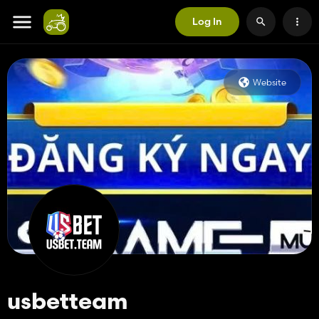
Log In
Website
usbetteam