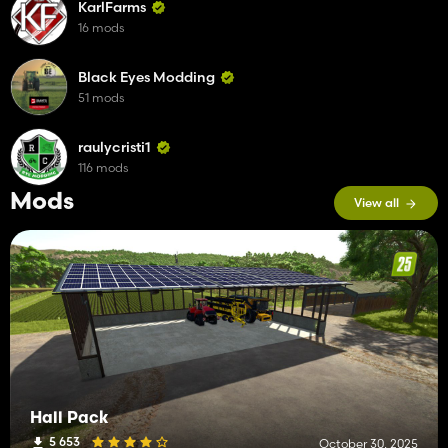
KarlFarms
16 mods
Black Eyes Modding
51 mods
raulycristi1
116 mods
Mods
View all
Hall Pack
5 653
October 30, 2025