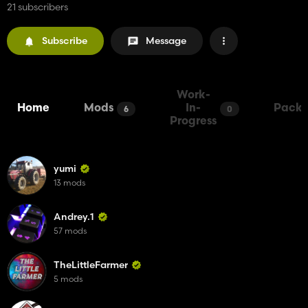
21 subscribers
Subscribe
Message
Work-
Home
Mods
In-
Packs
6
0
Progress
yumi
13 mods
Andrey.1
57 mods
TheLittleFarmer
5 mods