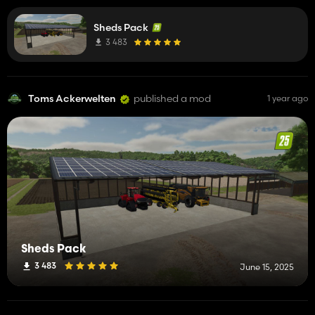
Sheds Pack
3 483
Toms Ackerwelten
published a mod
1 year ago
Sheds Pack
3 483
June 15, 2025