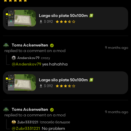
Large silo plate 50x100m
3 092
Toms Ackerwelten
9 months ago
replied to a comment on a mod
Anderskov79
crazy
@Anderskov79
yes hahahha
Large silo plate 50x100m
3 092
Toms Ackerwelten
9 months ago
replied to a comment on a mod
Zubr3331221
!спосибо большое
@Zubr3331221
No problem