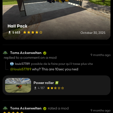
Hall Pack
5 653
October 30, 2025
Toms Ackerwelten
9 months ago
replied to a comment on a mod
louis57789
possible de le faire pour qu'il tasse plus vite
@louis57789
why? This are 10sec you ned
Power roller
4 187
Toms Ackerwelten
rated a mod
9 months ago