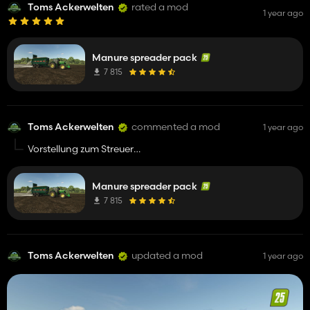
Toms Ackerwelten
rated a mod
1 year ago
Manure spreader pack
7 815
Toms Ackerwelten
commented a mod
1 year ago
Vorstellung zum Streuer
https://youtu.be/iIHOlsVG6EI?si=sv86fEDEnXvbXuhP
Manure spreader pack
7 815
Toms Ackerwelten
updated a mod
1 year ago