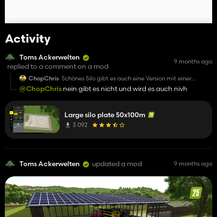
Activity
Toms Ackerwelten
9 months ago
replied to a comment on a mod
ChopChris
Schönes Silo gibt es auch eine Version mit einer
collisoin drum rum ?
@ChopChris
nein gibt es nicht und wird es auch nivh
Large silo plate 50x100m
3 092
Toms Ackerwelten
updated a mod
9 months ago