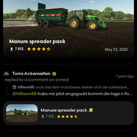
Manure spreader pack
7 815
May 23, 2025
Toms Ackerwelten
1 year ago
replied to a comment on a mod
h8leon88
moin bei dem miststreuer drehen sich die schnecken
wetikal in ne runde sonst geil also beim bergmann
@h8leon88
habs mir jetzt angeguckt kommt die tage n fix
hab gedacht das es standard auch so ist weil hab da
eigendlich nix gemacht aber danke
Manure spreader pack
7 815