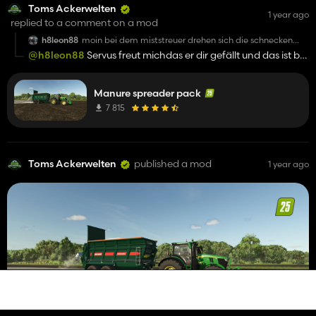
Toms Ackerwelten
1 year ago
replied to a comment on a mod
h8leon88
moin bei dem miststreuer drehen sich die schnecken
wetikal in ne runde sonst geil also beim bergmann
@h8leon88
Servus freut michdas er dir gefällt und das ist bei
dem aus dem standart spiel auch so
Manure spreader pack
7 815
Toms Ackerwelten
published a mod
1 year ago
Manure spreader pack