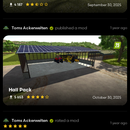
4 187
September 30, 2025
Toms Ackerwelten
published a mod
1 year ago
Hall Pack
5 653
October 30, 2025
Toms Ackerwelten
rated a mod
1 year ago