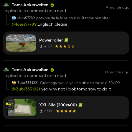
Toms Ackerwelten
9 months ago
replied to a comment on a mod
louis57789
possible de le faire pour qu'il tasse plus vite
@louis57789
Englisch please
Power roller
4 187
Toms Ackerwelten
10 months ago
replied to a comment on a mod
Zubr3331221
Greetings, would you be able to make a 50x100
meter bunker
@Zubr3331221
yea why not I look tomorrow to do it
XXL Silo (200x400)
3 580