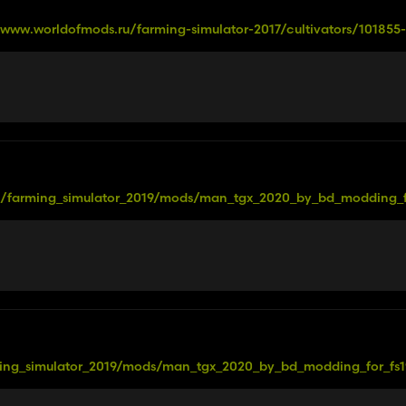
/www.worldofmods.ru/farming-simulator-2017/cultivators/101855
rg/farming_simulator_2019/mods/man_tgx_2020_by_bd_modding_f
ming_simulator_2019/mods/man_tgx_2020_by_bd_modding_for_fs1