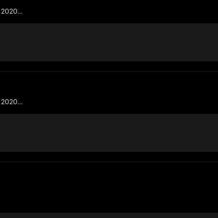
X 2020
tgx_2020_by_bd_modding_for_fs19/
X 2020
tgx_2020_by_bd_modding_for_fs19/