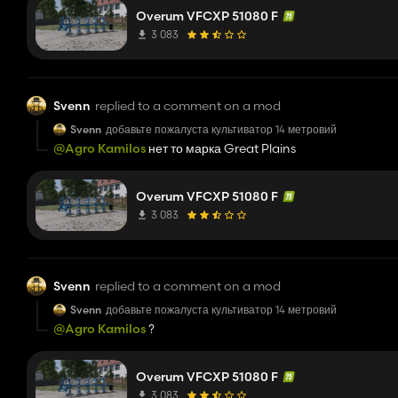
Overum VFCXP 51080 F
3 083
Svenn
replied to a comment on a mod
Svenn
добавьте пожалуста культиватор 14 метровий
@Agro Kamilos
нет то марка Great Plains
Overum VFCXP 51080 F
3 083
Svenn
replied to a comment on a mod
Svenn
добавьте пожалуста культиватор 14 метровий
@Agro Kamilos
?
Overum VFCXP 51080 F
3 083