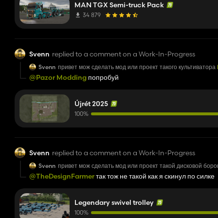
MAN TGX Semi-truck Pack
34 879
Svenn
replied to a comment on a Work-In-Progress
Svenn
привет мож сделать мод или проект такого культиватора
@Pazor Modding
попробуй
Újrét 2025
100%
Svenn
replied to a comment on a Work-In-Progress
Svenn
привет мож сделать мод или проект такой дисковой бор
@TheDesignFarmer
так тож не такой как я скинул по силке
Legendary swivel trolley
100%