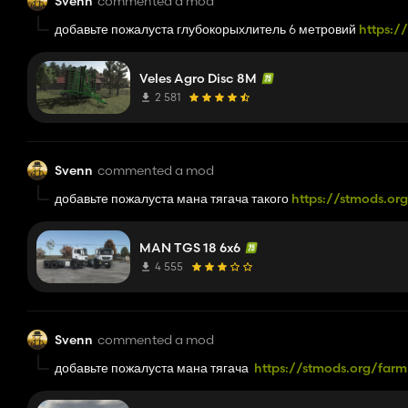
Svenn
commented a mod
добавьте пожалуста глубокорыхлитель 6 метровий
https:/
tiger-6-mt.html
Veles Agro Disc 8M
2 581
Svenn
commented a mod
добавьте пожалуста мана тягача такого
https://stmods.o
MAN TGS 18 6x6
4 555
Svenn
commented a mod
добавьте пожалуста мана тягача
https://stmods.org/far