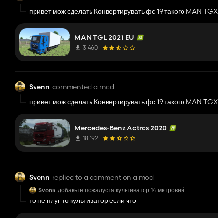
привет мож сделать Конвертирувать фс 19 такого MAN TG
https://stmods.org/farming_simulator_2019/mods/man_
MAN TGL 2021 EU
3 460
Svenn
commented a mod
привет мож сделать Конвертирувать фс 19 такого MAN TG
https://stmods.org/farming_simulator_2019/mods/man_
Mercedes-Benz Actros 2020
18 192
Svenn
replied to a comment on a mod
Svenn
добавьте пожалуста культиватор 14 метровий
то не плуг то культиватор если что