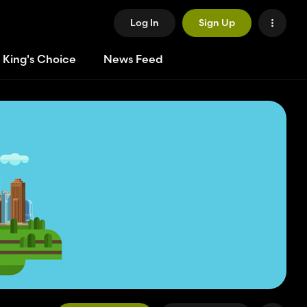
Log In
Sign Up
 King's Choice
News Feed