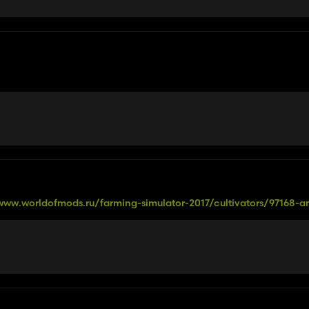
www.worldofmods.ru/farming-simulator-2017/cultivators/97168-