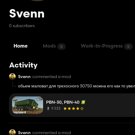
Svenn
0 subscribers
Home
Mods
Work-In-Progress
0
0
Activity
Svenn
commented a mod
обьем маловат для трехосного 30750 можна его как то уве
PBN-30, PBN-40
9 533
Svenn
commented a mod