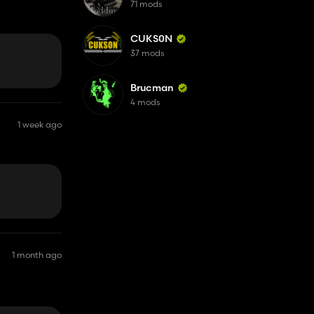
71 mods
CUKS0N
37 mods
Brucman
4 mods
1 week ago
1 month ago