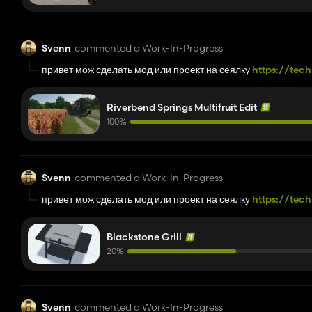
Svenn
commented a Work-In-Progress
привет мож сделать мод или проект на сеялку
https://tec
planter-3-trs-kuhn/
Riverbend Springs Multifruit Edit
100%
Svenn
commented a Work-In-Progress
привет мож сделать мод или проект на сеялку
https://tec
planter-3-trs-kuhn/
Blackstone Grill
20%
Svenn
commented a Work-In-Progress