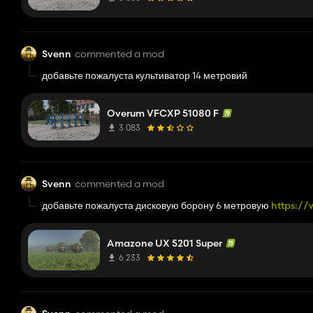
Svenn
commented a mod
добавьте пожалуста культиватор 14 метровий
Overum VFCXP 51080 F
3 083
Svenn
commented a mod
добавьте пожалуста дисковую борону 6 метровую
https://
catros-6002-2ts.html
Amazone UX 5201 Super
6 233