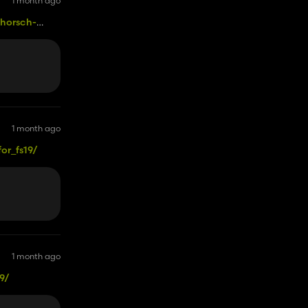
1 month ago
-horsch-
1 month ago
or_fs19/
1 month ago
9/