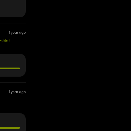
1 year ago
r.html
1 year ago