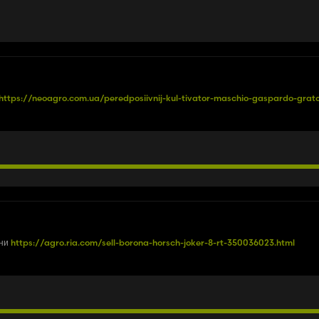
https://neoagro.com.ua/peredposiivnij-kul-tivator-maschio-gaspardo-grato
они
https://agro.ria.com/sell-borona-horsch-joker-8-rt-350036023.html