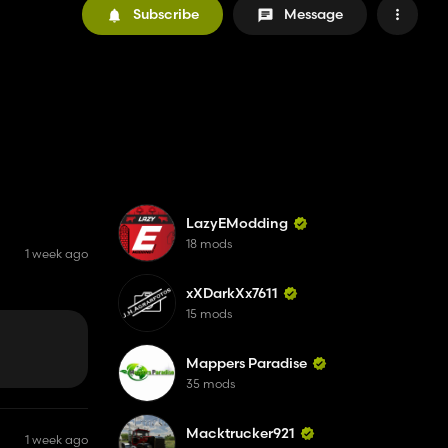
Subscribe
Message
LazyEModding
18 mods
1 week ago
xXDarkXx7611
15 mods
Mappers Paradise
35 mods
Macktrucker921
1 week ago