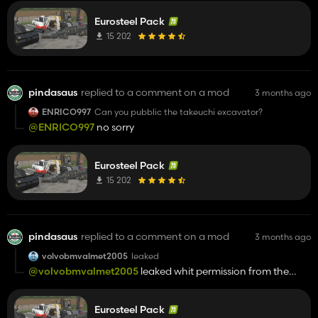
Eurosteel Pack
15 202
pindasaus
replied to a comment on a mod
3 months ago
ENRICO997
Can you pubblic the takeuchi excavator?
@ENRICO997
no sorry
Eurosteel Pack
15 202
pindasaus
replied to a comment on a mod
3 months ago
volvobmvalmet2005
leaked
@volvobmvalmet2005
leaked whit permission from the
eurosteel company? go to school
Eurosteel Pack