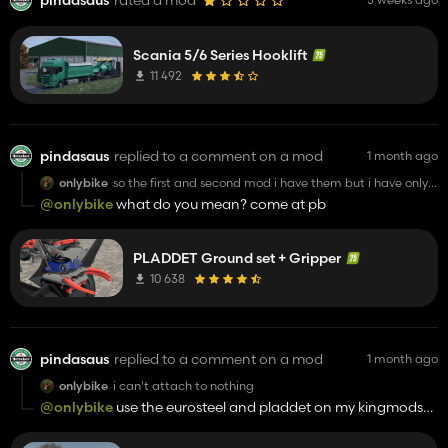
Scania 5/6 Series Hooklift
11 492
pindasaus
replied to a comment on a mod
1 month ago
onlybike
so the first and second mod i have them but i have only
to use the 3?
@onlybike
what do you mean? come at pb
PLADDET Ground set + Gripper
10 638
pindasaus
replied to a comment on a mod
1 month ago
onlybike
i can't attach to nothing
@onlybike
use the eurosteel and pladdet on my kingmods
acc!