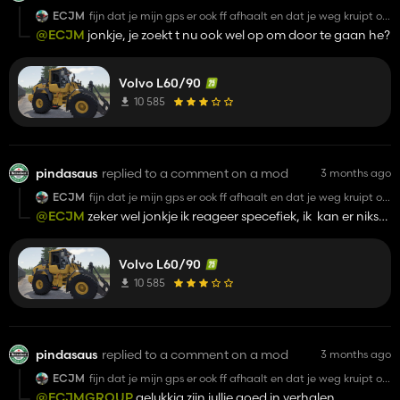
ECJM
fijn dat je mijn gps er ook ff afhaalt en dat je weg kruipt op
het moment van discussie
@ECJM
jonkje, je zoekt t nu ook wel op om door te gaan he?
Volvo L60/90
10 585
pindasaus
replied to a comment on a mod
3 months ago
ECJM
fijn dat je mijn gps er ook ff afhaalt en dat je weg kruipt op
het moment van discussie
@ECJM
zeker wel jonkje ik reageer specefiek, ik kan er niks
aan doen dat jij bij vele dingen je aangesproken voelt
Volvo L60/90
10 585
pindasaus
replied to a comment on a mod
3 months ago
ECJM
fijn dat je mijn gps er ook ff afhaalt en dat je weg kruipt op
het moment van discussie
@ECJMGROUP
gelukkig zijn jullie goed in verhalen