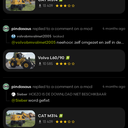
13 409
pindasaus
replied to a comment on a mod
4 months ago
volvobmvalmet2005
leaked
@volvobmvalmet2005
neehoor. zelf omgezet en zelf in de
25 tex gezet, niet lullen waar je ogen niet zijn geweest😘
Volvo L60/90
10 585
pindasaus
replied to a comment on a mod
4 months ago
Sieber
HOEZO IS DE DOWNLOAD NIET BESCHIKBAAR
@Sieber
word gefixt
CAT M314
13 409