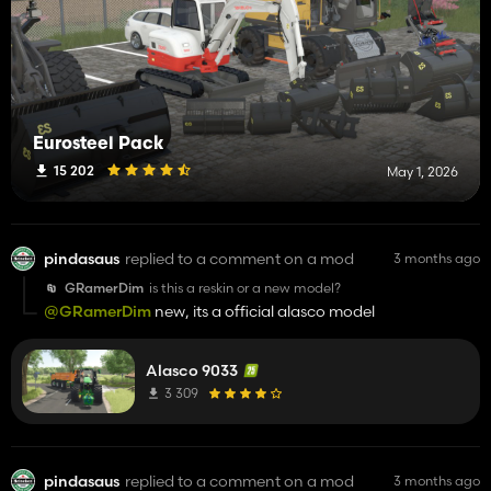
Eurosteel Pack
15 202
May 1, 2026
pindasaus
replied to a comment on a mod
3 months ago
GRamerDim
is this a reskin or a new model?
@GRamerDim
new, its a official alasco model
Alasco 9033
3 309
pindasaus
replied to a comment on a mod
3 months ago