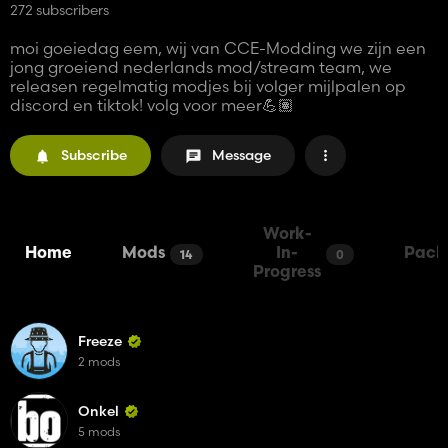
272 subscribers
moi goeiedag eem, wij van CCE-Modding we zijn een
jong groeiend nederlands mod/stream team, we
releasen regelmatig modjes bij volger mijlpalen op
discord en tiktok! volg voor meer💪🏽
Subscribe
Message
Work-
Home
Mods
In-
Pack
14
0
Progress
Freeze
2 mods
Onkel
5 mods