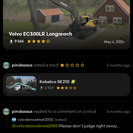
Volvo EC300LR Longreach
9 565
May 4, 2026
pindasaus
rated a mod
3 months ago
Kobelco SK210
6 949
pindasaus
replied to a comment on a mod
3 months ago
volvobmvalmet2005
leaked
@volvobmvalmet2005
Please don’t judge right away
before you know the truth; we work a lot with companies👍🏽