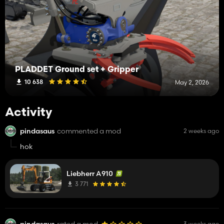
PLADDET Ground set + Gripper
10 638
May 2, 2026
Activity
pindasaus
commented a mod
2 weeks ago
hok
Liebherr A910
3 771
pindasaus
rated a mod
3 weeks ago