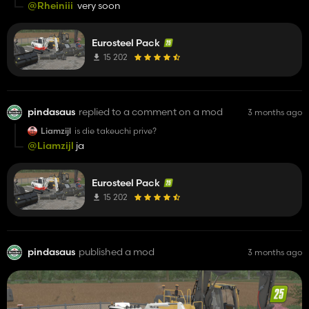
@Rheiniii
very soon
Eurosteel Pack
15 202
pindasaus
replied to a comment on a mod
3 months ago
Liamzijl
is die takeuchi prive?
@Liamzijl
ja
Eurosteel Pack
15 202
pindasaus
published a mod
3 months ago