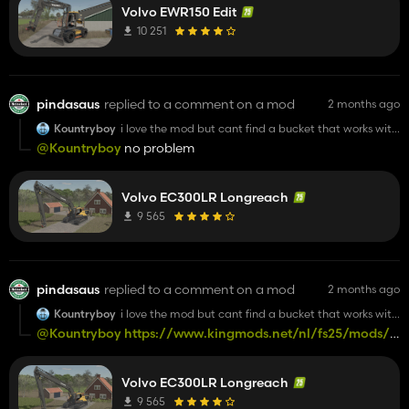
Volvo EWR150 Edit
10 251
pindasaus
replied to a comment on a mod
2 months ago
Kountryboy
i love the mod but cant find a bucket that works with
it anyone know what one works with this excavator
@Kountryboy
no problem
Volvo EC300LR Longreach
9 565
pindasaus
replied to a comment on a mod
2 months ago
Kountryboy
i love the mod but cant find a bucket that works with
it anyone know what one works with this excavator
@Kountryboy
https://www.kingmods.net/nl/fs25/mods/774
grondset-grijper?c=241893
https://www.kingmods.net/nl/fs25/mods/77384/eurosteel-
Volvo EC300LR Longreach
pack
9 565