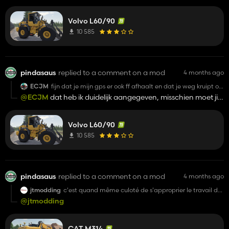
Volvo L60/90
10 585
pindasaus
replied to a comment on a mod
4 months ago
ECJM
fijn dat je mijn gps er ook ff afhaalt en dat je weg kruipt op
het moment van discussie
@ECJM
dat heb ik duidelijk aangegeven, misschien moet jij
ff je ogen gebruiken en niet zoveel paniekzaaien wijf🤣
Volvo L60/90
10 585
pindasaus
replied to a comment on a mod
4 months ago
jtmodding
c'est quand même culoté de s'approprier le travail des
autres.
@jtmodding
CAT M314