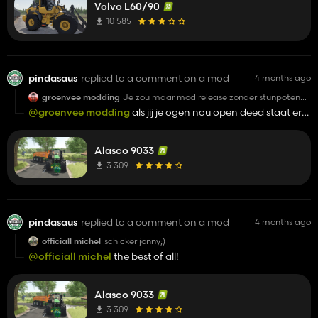
Volvo L60/90
10 585
pindasaus
replied to a comment on a mod
4 months ago
groenvee modding
Je zou maar mod release zonder stunpoten
😂
@groenvee modding
als jij je ogen nou open deed staat er
beta, kan er ook weinig van maken dat je zon nietsnut bent
Alasco 9033
3 309
pindasaus
replied to a comment on a mod
4 months ago
officiall michel
schicker jonny;)
@officiall michel
the best of all!
Alasco 9033
3 309