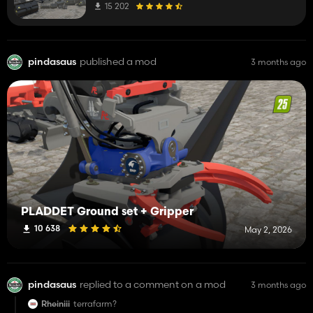
15 202
pindasaus
published a mod
3 months ago
PLADDET Ground set + Gripper
10 638
May 2, 2026
pindasaus
replied to a comment on a mod
3 months ago
Rheiniii
terrafarm?