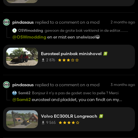
pindasaus
replied to a comment on a mod
2 months ago
OSWmodding
gewoon de grote bak verkleind in de editor......
haken staan allemaal verkeerd.
@OSWmodding
en er mist een snelwissel😀
Eurosteel puinbak minishovel
2 876
pindasaus
replied to a comment on a mod
3 months ago
Sam62
Bonjour il n'y a pas de godet avec la pelle ? Merci
@Sam62
eurosteel and pladdet, you can findt on my
account
Volvo EC300LR Longreach
9 565