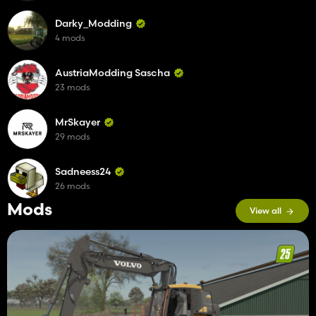
Darky_Modding
4 mods
AustriaModding Sascha
23 mods
MrSkayer
29 mods
Sadneess24
26 mods
Mods
View all