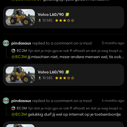
omdraaien, stel nazi eerste klas, mensen komen er vanzelf
achter wie ecjm is met die grote bekken altijd in call, vooral jij
Volvo L60/90
jeffrey vieze driftkikker je moet 1 dingetje verkeerd horen en je
bent al chagrijnig dikke dwaas, internet heldjes
10 585
pindasaus
replied to a comment on a mod
3 months ago
ECJM
fijn dat je mijn gps er ook ff afhaalt en dat je weg kruipt op
het moment van discussie
@ECJM
jij misschien niet, maar andere mensen wel, tis ook
al triest genoeg om constant hierop te reageren, ik zou je
wwoorden ook maar een nakomen bloedhond
Volvo L60/90
10 585
pindasaus
replied to a comment on a mod
4 months ago
ECJM
fijn dat je mijn gps er ook ff afhaalt en dat je weg kruipt op
het moment van discussie
@ECJM
gelukkig durf jij wel op internet op je toetsenbordje