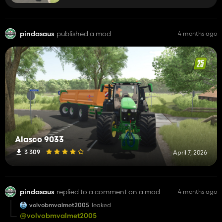
pindasaus
published a mod
4 months ago
Alasco 9033
3 309
April 7, 2026
pindasaus
replied to a comment on a mod
4 months ago
volvobmvalmet2005
leaked
@volvobmvalmet2005