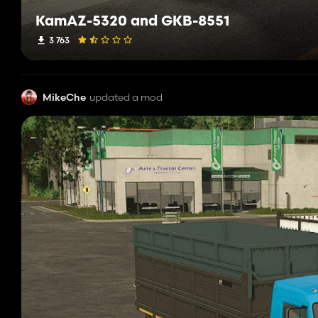
KamAZ-5320 and GKB-8551
3 763
MikeChe
updated a mod