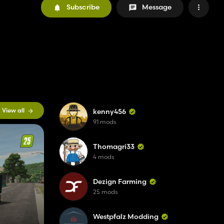
Subscribe
Message
View all
kenny456
91 mods
Thomagri33
4 mods
Dezign Farming
25 mods
Westpfalz Modding