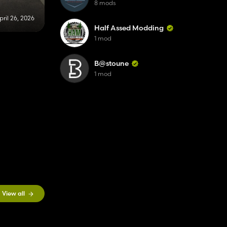
8 mods
pril 26, 2026
Half Assed Modding
1 mod
B@stoune
1 mod
View all