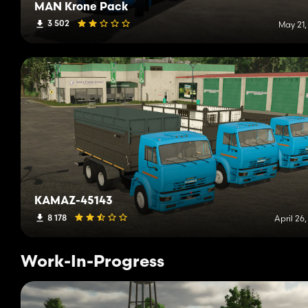
MAN Krone Pack
3 502
May 21,
KAMAZ-45143
8 178
April 26
Work-In-Progress