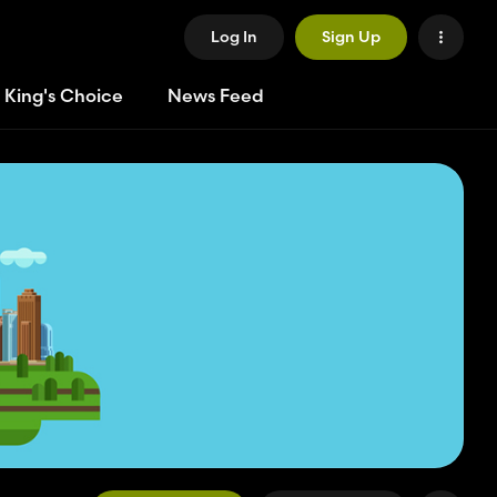
Log In
Sign Up
 King's Choice
News Feed