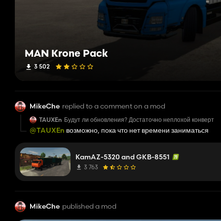
MAN Krone Pack
3 502
MikeChe
replied to a comment on a mod
TAUXEn
Будут ли обновления? Достаточно неплохой конверт
@TAUXEn
возможно, пока что нет времени заниматься
KamAZ-5320 and GKB-8551
3 763
MikeChe
published a mod