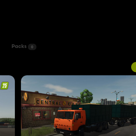
Packs
0