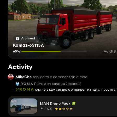
Archived
Kamaz-65115A
60%
March 8,
Activity
MikeChe
replied to a comment on a mod
R O M A
Причем тут камаз на 2 скрине)?
@R O M A
там не в камазе дело а прицеп из пака, просто 
MAN Krone Pack
3 502