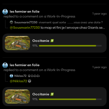
les fermier en folie
1 year ago
replied to a comment on a Work-In-Progress
Sousmarin77230
vivement quel sorte .........vous avez une date ?
@Sousmarin77230
la map et fini je l envoye chez Giants se
weekend mais la version PC sera en dl en live très
prochainement
Occitanie
91%
les fermier en folie
1 year ago
replied to a comment on a Work-In-Progress
Niklas72
😀👍️👍️👍️
@Niklas72
😃
Occitanie
91%