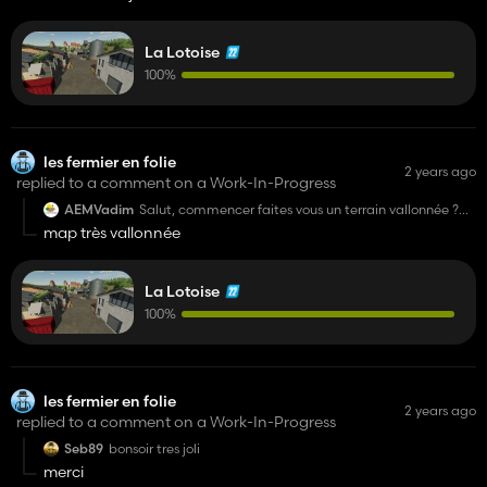
La Lotoise
100%
les fermier en folie
2 years ago
replied to a comment on a Work-In-Progress
AEMVadim
Salut, commencer faites vous un terrain vallonnée ?
Merci beaucoup.
map très vallonnée
Ps super belle map!
La Lotoise
100%
les fermier en folie
2 years ago
replied to a comment on a Work-In-Progress
Seb89
bonsoir tres joli
merci