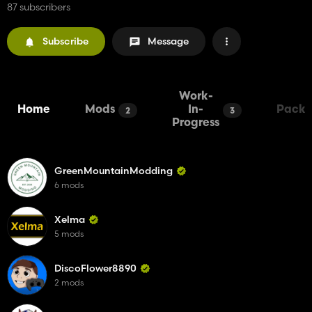
87 subscribers
Subscribe
Message
Work-
Home
Mods
In-
Packs
2
3
Progress
GreenMountainModding
6 mods
Xelma
5 mods
DiscoFlower8890
2 mods