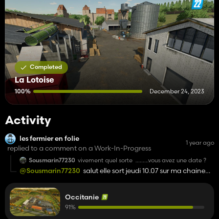
Completed
La Lotoise
100%
December 24, 2023
Activity
les fermier en folie
1 year ago
replied to a comment on a Work-In-Progress
Sousmarin77230
vivement quel sorte .........vous avez une date ?
@Sousmarin77230
salut elle sort jeudi 10.07 sur ma chaine
https://www.youtube.com/@olivierlesfermierenfolie
Occitanie
91%