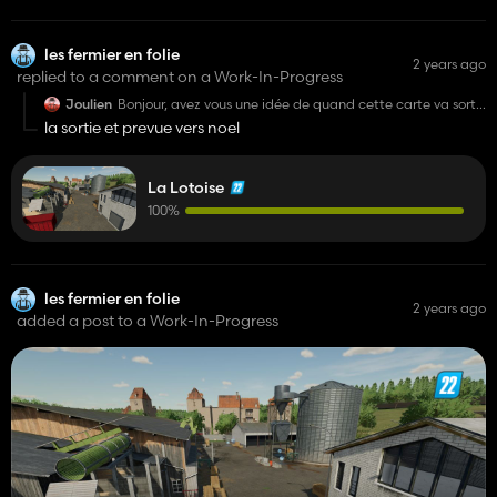
les fermier en folie
2 years ago
replied to a comment on a Work-In-Progress
Joulien
Bonjour, avez vous une idée de quand cette carte va sortir
?
la sortie et prevue vers noel
La Lotoise
100%
les fermier en folie
2 years ago
added a post to a Work-In-Progress