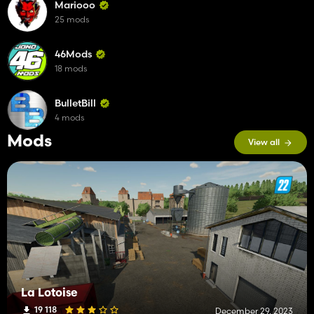
Mariooo
25 mods
46Mods
18 mods
BulletBill
4 mods
Mods
View all
La Lotoise
19 118
December 29, 2023