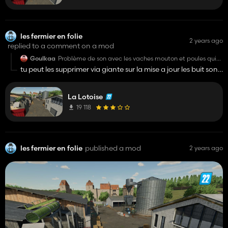
les fermier en folie
2 years ago
replied to a comment on a mod
Goulkaa
Problème de son avec les vaches mouton et poules qui
marche en continue et on y entends plus rien , je ne
tu peut les supprimer via giante sur la mise a jour les buit sont
penses pas que cela sois normal :/ possible de me
supprimer
rediriger au cas ou ?
La Lotoise
19 118
les fermier en folie
published a mod
2 years ago