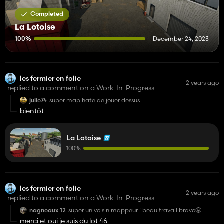
Completed
La Lotoise
100%
December 24, 2023
les fermier en folie
2 years ago
replied to a comment on a Work-In-Progress
julie74
super map hate de jouer dessus
bientôt
La Lotoise
100%
les fermier en folie
2 years ago
replied to a comment on a Work-In-Progress
nagneaux 12
super un voisin mappeur ! beau travail bravo🤩
merci et oui je suis du lot 46