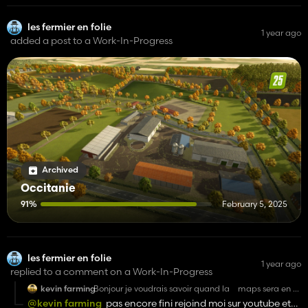
les fermier en folie
1 year ago
added a post to a Work-In-Progress
Archived
Occitanie
91%
February 5, 2025
les fermier en folie
1 year ago
replied to a comment on a Work-In-Progress
kevin farming
Bonjour je voudrais savoir quand la maps sera en dl
merci
@kevin farming
pas encore fini rejoind moi sur youtube et