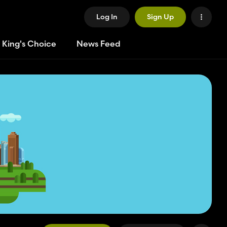
Log In
Sign Up
 King's Choice
News Feed