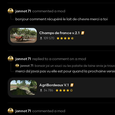
jannot 71
commented a mod
bonjour comment récupéré le lait de chevre merci a toi
Champs de france v.2.1
109 570
jannot 71
replied to a comment on a mod
jannot 71
bonsoir jai un souci ou les palaite de laine arvie je tr
merci dsl javai pas vu elle est pour quand la prochaine vers
AgriBordeaux V.1
34 786
jannot 71
commented a mod