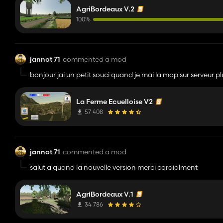
AgriBordeaux V.2
100%
jannot 71
commented a mod
bonjour jai un petit souci quand je mai la map sur serveur pl
La Ferme Ecuelloise V2
57 408
jannot 71
commented a mod
salut a quand la nouvelle version merci cordialment
AgriBordeaux V.1
34 786