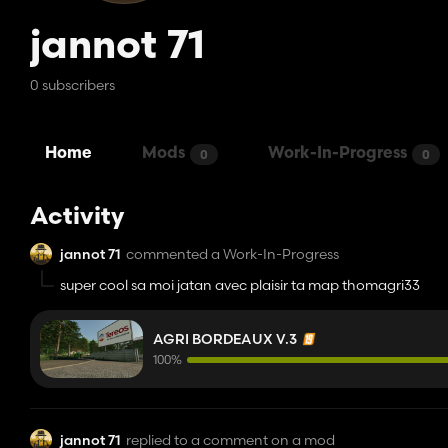
jannot 71
0 subscribers
Home
Mods
Work-In-Progress
0
0
Activity
jannot 71
commented a Work-In-Progress
super cool sa moi jatan avec plaisir ta map thomagri33
AGRI BORDEAUX V.3
100%
jannot 71
replied to a comment on a mod