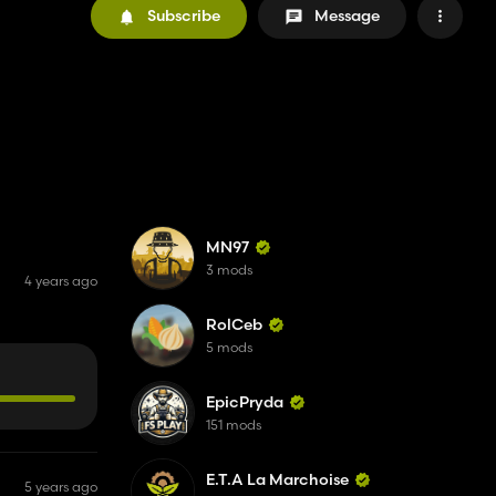
Subscribe
Message
MN97
3 mods
4 years ago
RolCeb
5 mods
EpicPryda
151 mods
E.T.A La Marchoise
5 years ago