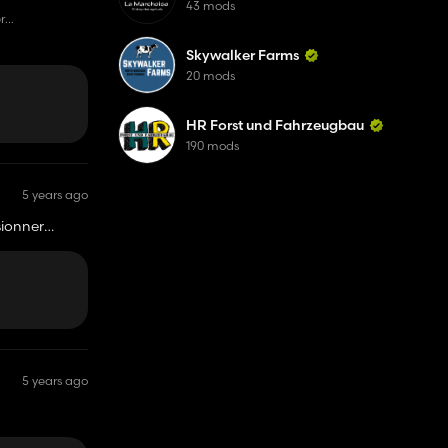
43 mods
r
Skywalker Farms
20 mods
HR Forst und Fahrzeugbau
190 mods
5 years ago
sionner
5 years ago