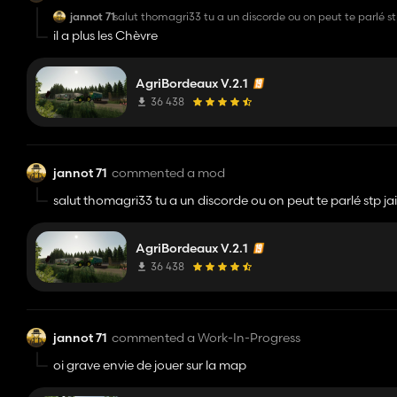
jannot 71
salut thomagri33 tu a un discorde ou on peut te parlé st
https://discord.gg/ZjTuBeTS
merci
il a plus les Chèvre
AgriBordeaux V.2.1
36 438
jannot 71
commented a mod
salut thomagri33 tu a un discorde ou on peut te parlé stp ja
https://discord.gg/ZjTuBeTS
merci
AgriBordeaux V.2.1
36 438
jannot 71
commented a Work-In-Progress
oi grave envie de jouer sur la map