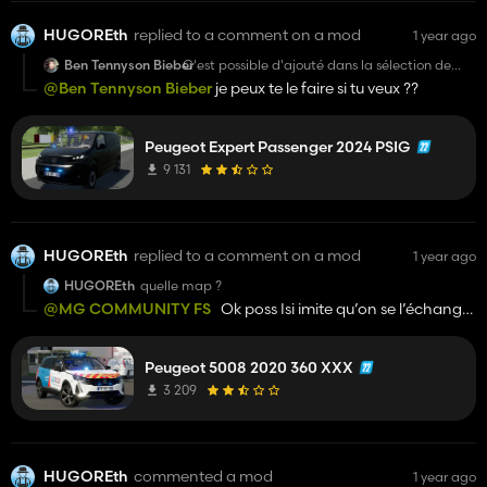
HUGOREth
replied to a comment on a mod
1 year ago
Ben Tennyson Bieber
C'est possible d'ajouté dans la sélection de
plaque (17)
@Ben Tennyson Bieber
je peux te le faire si tu veux ??
Peugeot Expert Passenger 2024 PSIG
9 131
HUGOREth
replied to a comment on a mod
1 year ago
HUGOREth
quelle map ?
@MG COMMUNITY FS
Ok poss Isi imite qu’on se l’échange
?
Peugeot 5008 2020 360 XXX
3 209
HUGOREth
commented a mod
1 year ago