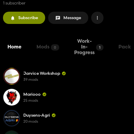
1 subscriber
Subscribe
Message
Work-
Home
Mods
In-
Packs
0
1
Progress
Jarvice Workshop
39 mods
Mariooo
25 mods
Duysens-Agri
20 mods