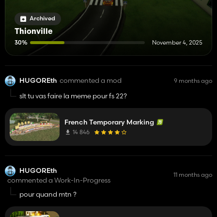
Archived
Thionville
30%
November 4, 2025
HUGOREth
commented a mod
9 months ago
slt tu vas faire la meme pour fs 22?
French Temporary Marking
14 846
HUGOREth
11 months ago
commented a Work-In-Progress
pour quand mtn ?