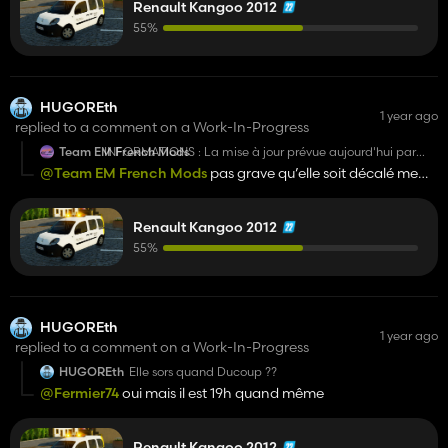
Renault Kangoo 2012
55%
HUGOREth
1 year ago
replied to a comment on a Work-In-Progress
Team EM French Mods
INFORMATIONS : La mise à jour prévue aujourd'hui par
notre équipe est décalée au 10/08. Lucas notre moddeur
@Team EM French Mods
pas grave qu’elle soit décalé me
principal est malade est couché au fond de son lit ! Un
vaux la santé qu’un jeux qu’il se repose et qui se remets sur
maximum de soutien s'il vous plaît !🥰
pied au plus vite
Renault Kangoo 2012
55%
HUGOREth
1 year ago
replied to a comment on a Work-In-Progress
HUGOREth
Elle sors quand Ducoup ??
@Fermier74
oui mais il est 19h quand même
Renault Kangoo 2012