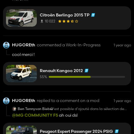
Citroën Berlingo 2015 TP
10 022
HUGOREth
commented a Work-In-Progress
1 year ago
cool merci !
Renault Kangoo 2012
55%
HUGOREth
replied to a comment on a mod
1 year ago
Ben Tennyson Bieber
C'est possible d'ajouté dans la sélection de
plaque (17)
@MG COMMUNITY FS
ah oui dsl
Peugeot Expert Passenger 2024 PSIG