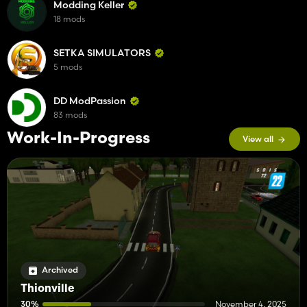
Modding Keller
18 mods
SETKA SIMULATORS
5 mods
DD ModPassion
83 mods
Work-In-Progress
View all
Archived
Thionville
30%
November 4, 2025