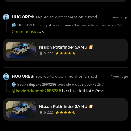
HUGOREth
replied to a comment on a mod
1 year ago
HUGOREth
Incroyable combien d’heure de travaille dessus ???
@miniminuss
ok
Nissan Pathfinder SAMU
6 222
HUGOREth
replied to a comment on a mod
1 year ago
kevinddupont 25FS285
possible d'avoir pour FS25 ?
@kevinddupont 25FS285
bas tu le fait toi même
Nissan Pathfinder SAMU
6 222