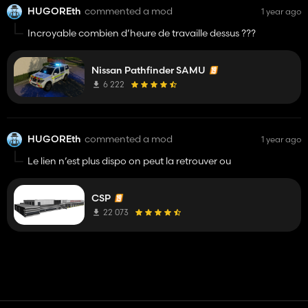
HUGOREth
commented a mod
1 year ago
Incroyable combien d’heure de travaille dessus ???
Nissan Pathfinder SAMU
6 222
HUGOREth
commented a mod
1 year ago
Le lien n’est plus dispo on peut la retrouver ou
CSP
22 073