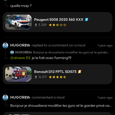
quelle map ?
Peugeot 5008 2020 360 XXX
3 209
HUGOREth
replied to a comment on a mod
1 year ago
HUGOREth
Bonjour je shouaiterai modifier les gyro et le garder
privé cet ce possible
@shawn 02
je le fait avec farming19
Renault D12 FPTL SDIS73
14 571
HUGOREth
commented a mod
1 year ago
Bonjour je shouaiterai modifier les gyro et le garder privé cet
ce possible