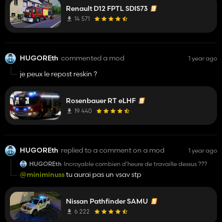
Renault D12 FPTL SDIS73
14 571
HUGOREth
commented a mod
1 year ago
je peux le repost reskin ?
Rosenbauer RT eLHF
19 440
HUGOREth
replied to a comment on a mod
1 year ago
HUGOREth
Incroyable combien d’heure de travaille dessus ???
@miniminuss
tu aurai pas un vsav stp
Nissan Pathfinder SAMU
6 222