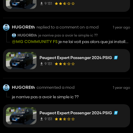
9 131
HUGOREth
replied to a comment on a mod
1 year ago
HUGOREth
je narrive pas a avoir le simple ic ??
@MG COMMUNITY FS
je ne lai voit pas alors que jai installer
le simple ic et le interactive control
*
Peugeot Expert Passenger 2024 PSIG
9 131
HUGOREth
commented a mod
1 year ago
je narrive pas a avoir le simple ic ??
Peugeot Expert Passenger 2024 PSIG
9 131