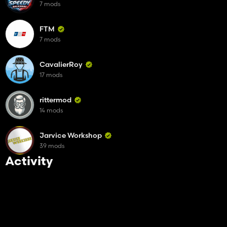
7 mods
FTM
7 mods
CavalierRoy
17 mods
rittermod
14 mods
Jarvice Workshop
39 mods
Activity