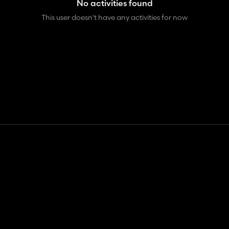
No activities found
This user doesn't have any activities for now
Contact
Help
Terms of Service
Privacy Policy
Manage cookies