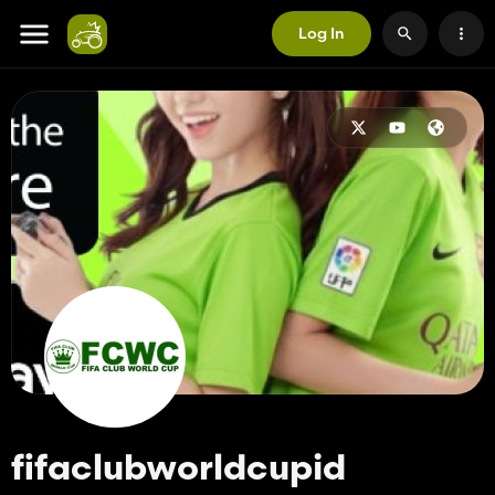
Log In
fifaclubworldcupid