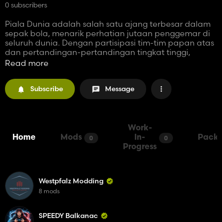
0 subscribers
Piala Dunia adalah salah satu ajang terbesar dalam
sepak bola, menarik perhatian jutaan penggemar di
seluruh dunia. Dengan partisipasi tim-tim papan atas
dan pertandingan-pertandingan tingkat tinggi,
turnamen ini tidak hanya menawarkan sepak bola
Read more
yang spektakuler tetapi juga memberikan
kesempatan bagi tim-tim untuk menunjukkan kelas
Subscribe
Message
dan kekuatan mereka di panggung internasional. Di
sinilah para pemain terbaik berkumpul, bersaing
sengit untuk merebut posisi tertinggi.
Website:
https://fifaclubworldcup.id/
Telepon: +62 812 6712 1312
Work-
Alamat: RT.7/RW.1, Kebon Pala, Makasar, Kota Jakarta
Home
Mods
In-
Packs
0
0
Timur, Jakarta 13650, Indonesia
Progress
Email:
fifaclubworldcupid@gmail.com
Tags: #pialadunia #fifaclubworldcupid
#PialaDunia2026 #FIFAWorldCup #WorldCup
Westpfalz Modding
8 mods
SPEEDY Balkanac