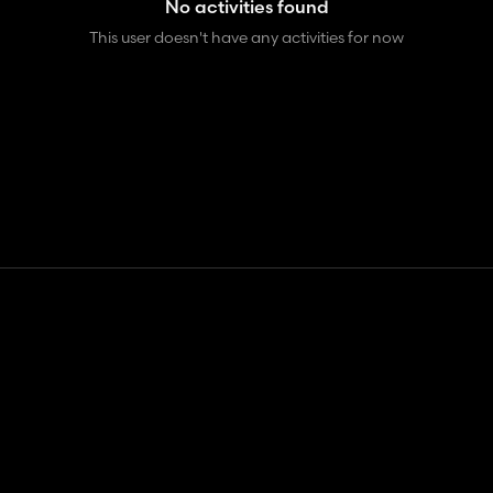
No activities found
This user doesn't have any activities for now
Contact
Help
Terms of Service
Privacy Policy
Manage cookies