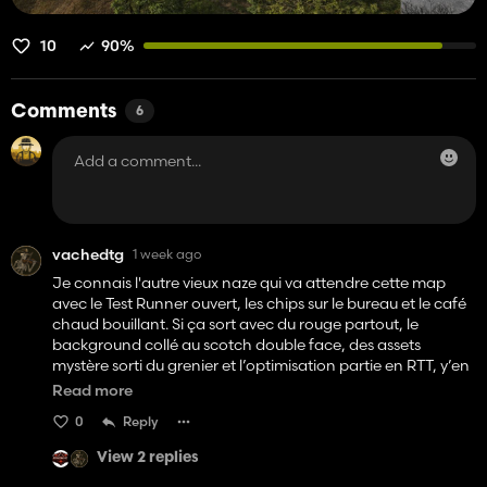
10
90%
Comments
6
vachedtg
1 week ago
Je connais l'autre vieux naze qui va attendre cette map
avec le Test Runner ouvert, les chips sur le bureau et le café
chaud bouillant. Si ça sort avec du rouge partout, le
background collé au scotch double face, des assets
mystère sorti du grenier et l’optimisation partie en RTT, y’en
a un y va se tapper des barres mais des vrais. Parce que si
Read more
c’est ça le niveau technique du mec censé porté des maps
0
Reply
comme Lanrelas sur le ModHub, la franchement y’a peut
être eu tromperie sur le casting : on nous a vendu le chef
View 2 replies
mécano, mais au final on découvre surtout le gars qui