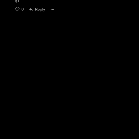
👍️
0
Reply