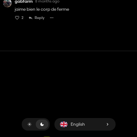
gabfarm
8 months ago
jaime bien le corp de ferme
2
Reply
Contact
Help
Terms of Service
Privacy Policy
Manage cookies
English