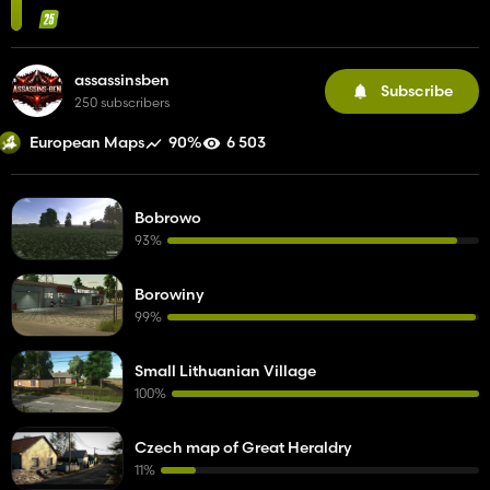
assassinsben
Subscribe
250 subscribers
90%
6 503
European Maps
Bobrowo
93%
Borowiny
99%
Small Lithuanian Village
100%
Czech map of Great Heraldry
11%