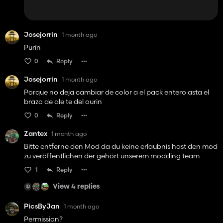
Josejorrin
1 month ago
Purín
0
Reply
Josejorrin
1 month ago
Porque no deja cambiar de color a el pack entero asta el
brazo de ale te del ourin
0
Reply
Zantex
1 month ago
Bitte entferne den Mod da du keine erlaubnis hast den mod
zu veröffentlichen der gehört unserem modding team
1
Reply
View 4 replies
PicsByJan
1 month ago
Permission?