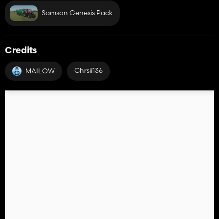
Samson Genesis Pack
Credits
Chrsii136
MAILOW