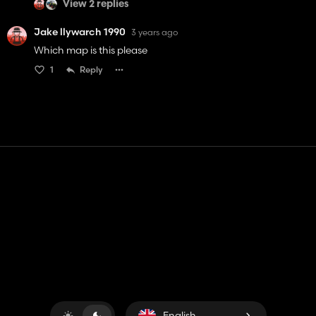
View 2 replies
Jake llywarch 1990
3 years ago
Which map is this please
1
Reply
Contact
Help
Terms of Service
Privacy Policy
Manage cookies
English