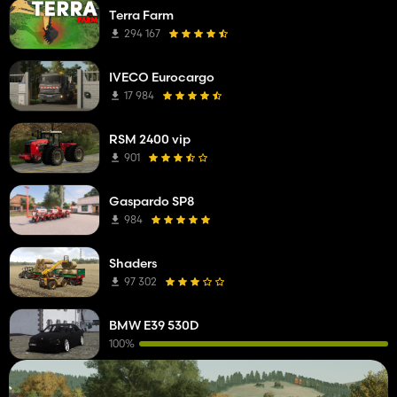
Terra Farm
294 167
IVECO Eurocargo
17 984
RSM 2400 vip
901
Gaspardo SP8
984
Shaders
97 302
BMW E39 530D
100%