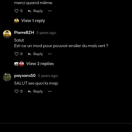
merci quand même
0
Reply
View 1 reply
PierreBZH
5 years ago
Salut
Est-ce un mod pour pouvoir ensiler du maïs vert ?
0
Reply
View 2 replies
paysans50
5 years ago
SALUT ses quoi la map
0
Reply