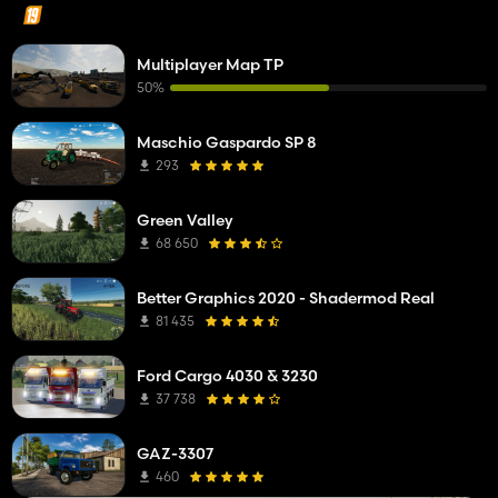
Multiplayer Map TP
50%
Maschio Gaspardo SP 8
293
Green Valley
68 650
Better Graphics 2020 - Shadermod Real
81 435
Ford Cargo 4030 & 3230
37 738
GAZ-3307
460