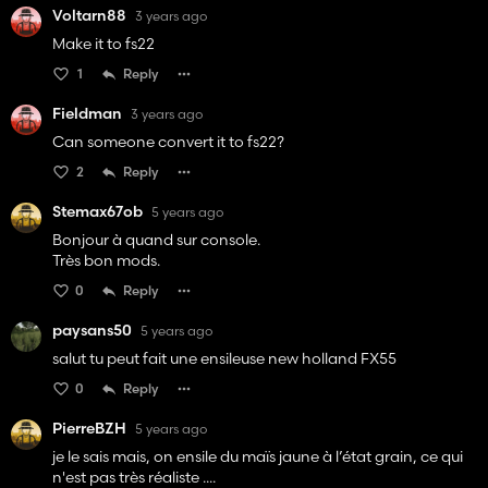
Voltarn88
3 years ago
Make it to fs22
1
Reply
Fieldman
3 years ago
Can someone convert it to fs22?
2
Reply
Stemax67ob
5 years ago
Bonjour à quand sur console.
Très bon mods.
0
Reply
paysans50
5 years ago
salut tu peut fait une ensileuse new holland FX55
0
Reply
PierreBZH
5 years ago
je le sais mais, on ensile du maïs jaune à l’état grain, ce qui
n'est pas très réaliste ....