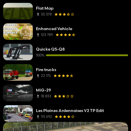
Flat Map
35 078
Enhanced Vehicle
123 789
Quicke Q5-Q8
100%
Fire trucks
22 175
MiG-29
18 833
Les Plaines Ardennaises V2 TP Edit
93 692