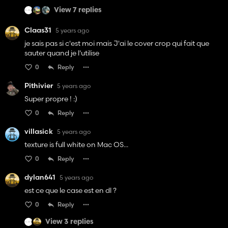
View 7 replies
Claas31
5 years ago
je sais pas si c'est moi mais J'ai le cover crop qui fait que
sauter quand je l'utilise
0
Reply
Pithivier
5 years ago
Super propre ! :)
0
Reply
villasick
5 years ago
texture is full white on Mac OS...
0
Reply
dylan641
5 years ago
est ce que le case est en dl ?
0
Reply
View 3 replies