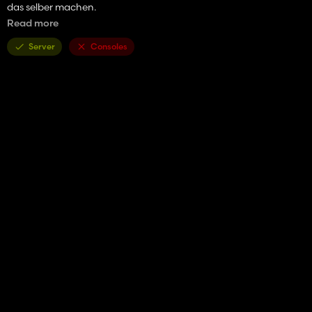
das selber machen.
Read more
Und nun noch paar infos zum Objekt:
Server
Consoles
Triangles: 18046
Vertices: 23632
Texturiert in Second UV
Specular,Normel und Diffuse
Nutzt denn Original Link vielleicht ist auf denn typischen seiten
wieder eine andere Version unterwegs :D
Wie immer, ihr könnt es gerne in euren maps verwenden so wie
ihr das wollt. Aber erneutes hochladen des Packs in original oder
geänderter form nicht erlaubt.!
https://www.d-s-agrarservice.de
mfg