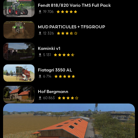
Fendt 818/820 Vario TMS Full Pack
19 706
MUD PARTICULES + TFSGROUP
12 326
Kaminki v1
5 131
Fiatagri 3550 AL
6 714
Hof Bergmann
60 863