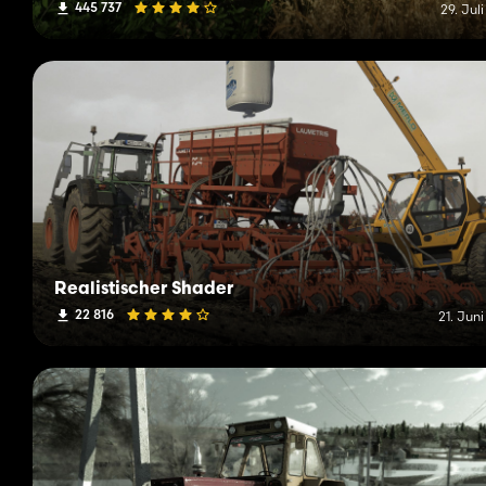
445 737
29. Jul
Realistischer Shader
22 816
21. Jun