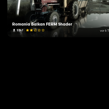
Romania Balkan FERM Shader
1 747
vor 6 