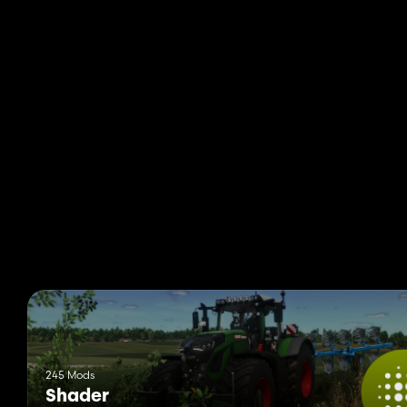
245 Mods
Shader