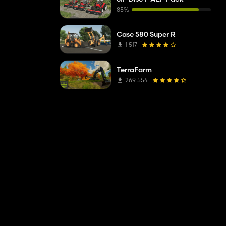
85%
Case 580 Super R
1 517
TerraFarm
269 554