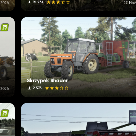
91 231
i 2026
27. No
Skrzypek Shader
2 576
i 2026