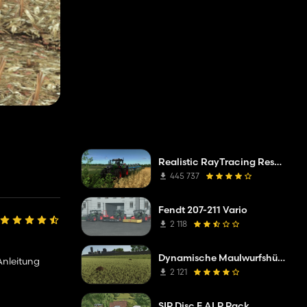
Realistic RayTracing Reshade Preset
445 737
Fendt 207-211 Vario
2 118
Dynamische Maulwurfshügel
Anleitung
2 121
SIP Disc F ALP Pack