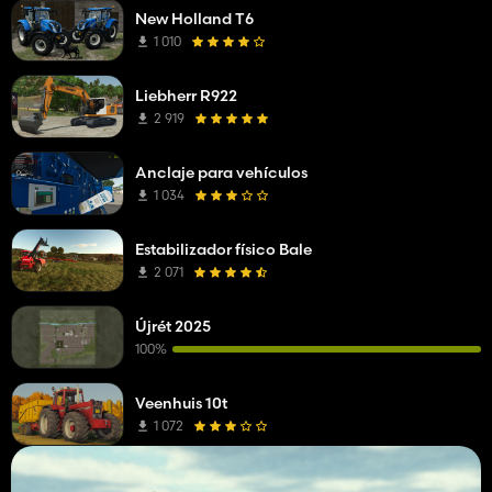
New Holland T6
1 010
Liebherr R922
2 919
Anclaje para vehículos
1 034
Estabilizador físico Bale
2 071
Újrét 2025
100%
Veenhuis 10t
1 072