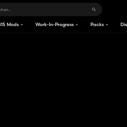
S
15
Mods
Work-In-Progress
Packs
Di