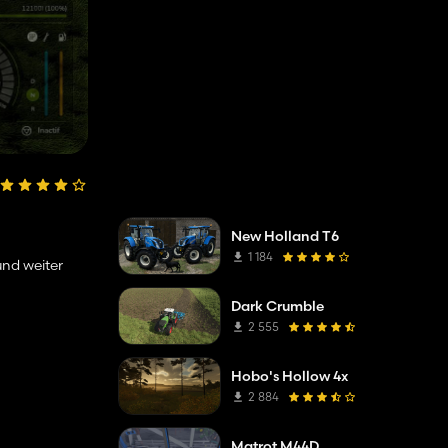
New Holland T6
1 184
und weiter
Dark Crumble
2 555
Hobo's Hollow 4x
2 884
Matrot M44D