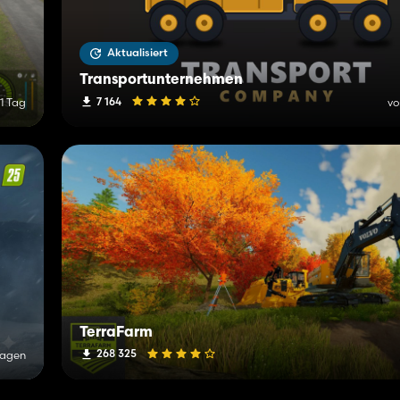
Aktualisiert
Transportunternehmen
7 164
 1 Tag
vo
TerraFarm
268 325
Tagen