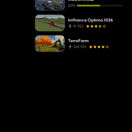
50%
Irrifrance Optima 1036
en.
19 352
TerraFarm
268 325