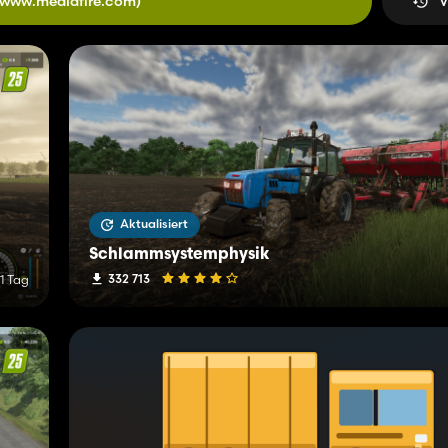
(www.mediafire.com)
V
Aktualisiert
Schlammsystemphysik
332 713
 1 Tag