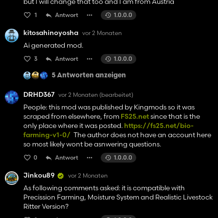
but I will change that too and I am from Austria
- **Trockenes Gras pressen:** Bio-Heuballen sind sehr ertragreich
und werden ohnehin als Tierfutter benötigt.
1
Antwort
1.0.0.0
- **Halten Sie das HUD aktiv:** Das organische HUD zeigt Ihnen
kitosahinoyosha
vor 2 Monaten
Ihren organischen Status auf einen Blick.
- **Häufig speichern:** Der Bio-Status auf Feldern, in Silos, in
Ai generated mod.
Anhängern und in Ballen bleibt beim Speichern erhalten –
3
Antwort
1.0.0.0
verwenden Sie diese Funktion.
5 Antworten anzeigen
---
DRHD367
vor 2 Monaten
(bearbeitet)
## ❓ HÄUFIG GESTELLTE FRAGEN
People: this mod was published by Kingmods so it was
scraped from elsewhere, from
FS25.net
since that is the
**F: Mein Feld hat plötzlich seinen Bio-Status verloren – warum?**
only place where it was posted.
https://fs25.net/bio-
A: Sie haben wahrscheinlich Kunstdünger oder Herbizide
farming-v1-0/
The author does not have an account here
verwendet. Das HUD zeigt Ihnen dies an. Sie müssen das Feld
so most likely wont be asnwering questions.
wieder umbauen – dies kann mehrere Erntezyklen dauern.
0
Antwort
1.0.0.0
**F: In meiner Tracking-Leiste wird nur Vanille angezeigt, obwohl
ich auf einem Bio-Feld geerntet habe.**
Jinkou89
vor 2 Monaten
A: Überprüfen Sie, ob Ihr Feld tatsächlich als organisch (HUD)
As following comments asked: it is compatible with
markiert wurde. Wenn ja, senden Sie mir die Datei „log.txt“, damit
Precission Farming, Moisture System and Realistic Livestock
ich es überprüfen kann.
Ritter Version?