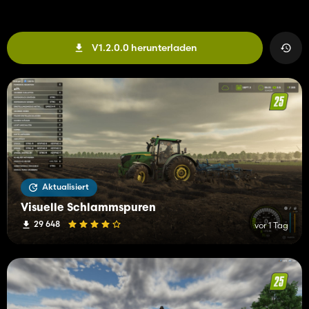
- Grüne Bio-Bohnen, Bio-Erbsen, Bio-Spinat
- Bio-Kartoffeln, Bio-Zuckerrüben, Bio-Rote Bete
- Bio-Karotten, Bio-Pastinaken
V1.2.0.0 herunterladen
### Sonderkulturen
- Bio-Oliven, Bio-Trauben
### Futterpflanzen & Stroh
- Bio-Gras (Schwad), Bio-Trockengras (Schwad)
- Bio-Heu/gedrehtes Heu
- Bio-Stroh, Bio-Silage
- Bio-Häckselfutter, Bio-Mischfutter, Bio-Futter
**Wenn Sie auf einem Bio-Feld ernten, wird Ihre Ernte
Aktualisiert
automatisch zu Bio-Spreu, Bio-Weizen usw. – sichtbar auf dem
Anhängerdisplay.**
Visuelle Schlammspuren
29 648
vor 1 Tag
---
## 🎁 BIO-PRESSEN
Alle Ballentypen werden korrekt identifiziert und behalten ihren
Bio-Status:
- **Rundballen** (Stroh, Heu, Silage)