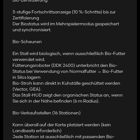
## 👋 WILLKOMMEN
3-stufige Fortschrittsanzeige (10 %-Schritte) bis zur
Zertifizierung
Mit diesem Mod können Sie Ihren eigenen Bio-Bauernhof
Der Biostatus wird im Mehrspielermodus gespeichert
aufbauen – von Bio-Feldern und Bio-Tieren bis hin zu Bio-Lagern.
und synchronisiert.
Bio-Produkte werden deutlich teurer verkauft und Sie verfügen
über eine komplette Bio-Wertschöpfungskette.
Bio-Scheunen
✅ **Funktioniert auf JEDER Karte** – Vanilla-Karten und Mod-
Ein Stall wird biologisch, wenn ausschließlich Bio-Futter
Karten. Egal welche Karte Sie spielen, der Biostatus wird auf allen
verwendet wird.
Feldern erkannt und verwaltet.
Fütterungsroboter (DDK 2400) unterbricht den Bio-
Status bei Verwendung von Normalfutter → Bio-Futter
---
in Silos lagern
Bio-Stroh kann direkt in Kuhställe geschüttet werden
## 🚀 SCHNELLER START
(Vector, GEA).
Das Stall-HUD zeigt den organischen Status an, wenn
1. **Installieren Sie den Mod:** Kopieren Sie die ZIP-Datei in Ihren
Sie sich in der Nähe befinden (6 m Radius).
Mods-Ordner.
2. **Laden Sie Ihren Spielstand** oder starten Sie eine neue Farm.
Bio-Verkaufsstellen (16 Stationen)
3. **Schalten Sie das Bio-HUD ein:** Drücken Sie die linke Alt-
Taste + B – Sie sehen nun den Bio-Status Ihrer Felder.
Kann überall auf der Karte platziert werden (kein
4. **Sofort loslegen:** Ungefähr **40 % aller Felder sind bereits
Landbesitz erforderlich)
automatisch bio-zertifiziert, wenn Sie das Spiel starten!** Sie
Jede Station ist ausschließlich mit passenden Bio-
müssen nichts umstellen.