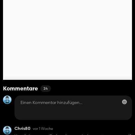
- 💩 **Organischer Dünger** (für organischen Dünger)
- 💧 **Bio-Gülle** (für organischen Dünger)
Das **Bio-HUD** zeigt Ihnen auch den Bio-Status Ihrer Tierställe
an.
---
## 🌿 ORGANISCHER DÜNGER MIT ERTRAGSBONUS
Wenn Sie auf Ihren Bio-Feldern organischen Dünger verwenden
(anstelle von herkömmlichem Dünger), erzielen Sie **zusätzlich
höhere Erträge**:
Kommentare
24
| Dünger | Quelle | Renditebonus |
|--------|--------|---------------|
| 💧 **Bio-Gülle** | Bio-Tiere (Kühe, Schweine) | **+6%** |
| 💩 **Bio-Festmist** | Bio-Tiere (Alle Tiere) | **+9%** |
| 🟢 **Bio-Gärrest / Bio-Gülle** | Biogasanlage (mit organischen
Substraten) | **+12%** |
Chris80
vor 1 Woche
**Wichtig:** Die Boni stapeln sich mit dem Bio-Status: