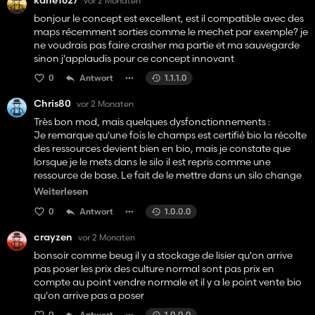
kane1627
vor 2 Monaten
bonjour le concept est excellent, est il compatible avec des
## 🔮 KOMMT IM NÄCHSTEN UPDATE
maps récemment sorties comme le mechet par exemple? je
ne voudrais pas faire crasher ma partie et ma sauvegarde
**Bio-Produktionsketten!** Alle Bio-Produkte sind bereits im
sinon j'applaudis pour ce concept innovant
Code vorbereitet – die Produktionsanlagen werden mit dem
nächsten Update hinzugefügt.
0
Antwort
1.1.1.0
Chris80
### Backwaren und Getreideprodukte
vor 2 Monaten
- 🌾 Bio-Mehl
Très bon mod, mais quelques dysfonctionnements :
- 🍞Bio-Brot
Je remarque qu'une fois le champs est certifié bio la récolte
- 🍚 Bio-Reismehl
des ressources devient bien en bio, mais je constate que
- 🍰 Bio-Kuchen
lorsque je le mets dans le silo il est repris comme une
- 🍫 Bio-Schokolade
ressource de base. Le fait de le mettre dans un silo change
- 🍬 Bio-Zucker
directement la ressource ... J'ai test avec le silo bio mais j'ai
Weiterlesen
le même résultat au final, ca devient une ressource
### Milchprodukte
0
Antwort
1.0.0.0
ordinaire ! dommage de perdre cette certification sur nos
- 🥛 Bio-Flaschenmilch
recolte juste pour un entreposage de ressources.
crayzen
- 🧀 Bio-Käse
vor 2 Monaten
De plus il est effectivement pas possible de placer le point
- 🧈 Bio-Butter
de vente bio dans la partie construction.
bonsoir comme beug il y a stockage de lisier qu'on arrive
je ne play pas sur serveur au passage.
pas poser les prix des culture normal sont pas prix en
### Öle
compte au point vendre normale et il y a le point vente bio
- 🌻 Bio-Sonnenblumenöl
qu'on arrive pas a poser
- 🌿 Bio-Rapsöl
0
Antwort
1.0.0.0