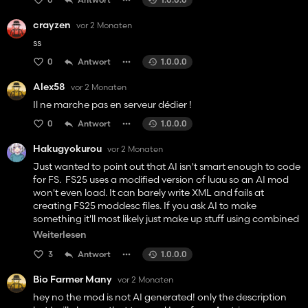
- 🫒 Bio-Olivenöl
crayzen
vor 2 Monaten
### Eingelegte und konservierte Waren
- 🥒 Bio-Erbsengurken
ss
- 🫛 Bio-Grünbohnengurken
0
Antwort
1.0.0.0
- 🥕 Bio-Karottengurken
- 🍠 Bio-Pastinakengurken
Alex58
vor 2 Monaten
- 🍷 Bio-Rote-Bete-Gurken
Il ne marche pas en serveur dédier !
- 🥬 Bio-Spinat in einer Tüte
- 🍇 Bio-Rosinen
0
Antwort
1.0.0.0
### Textilien
Hakugyokurou
vor 2 Monaten
- 🧵 Bio-Stoff
Just wanted to point out that AI isn't smart enough to code
- 👕 Bio-Kleidung
for FS. FS25 uses a modified version of luau so an AI mod
won't even load. It can barely write XML and fails at
Das alles natürlich zu Premium-Preisen!
creating FS25 moddesc files. If you ask AI to make
something it'll most likely just make up stuff using combined
---
forum posts from both FS19 and FS22. Something complex
Weiterlesen
like this takes _a lot_ of work and a lot of debugging to work
## 💡 TIPPS & TRICKS
3
Antwort
1.0.0.0
as intended. I spent a day just messing with objectStorage
and that isn't even lua.
- **Beginnen Sie mit einem Tierstall:** Sie benötigen organischen
Bio Farmer Many
vor 2 Monaten
Mist/Gülle für Ihre Felder. Für den Anfang reichen ein paar
hey no the mod is not AI generated! only the description
Hühner oder Schafe.