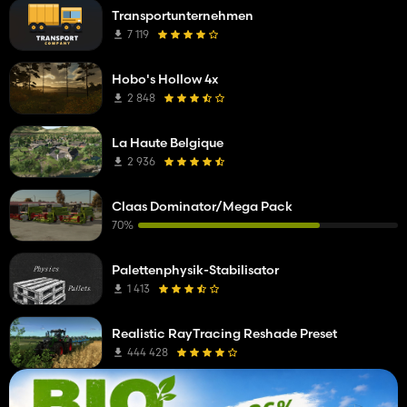
Transportunternehmen
7 119
Hobo's Hollow 4x
2 848
La Haute Belgique
2 936
Claas Dominator/Mega Pack
70%
Palettenphysik-Stabilisator
1 413
Realistic RayTracing Reshade Preset
444 428