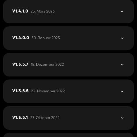
* Versteckte Produktionen mit Autostart-Funktion.
* Diverse Einstellmöglichkeiten für oben genannte Funktionen.
23. März 2023
V1.4.1.0
* Alles vollkommen Multiplayer-tauglich.
* Eigene Ingame-Hilfe die die wichtigsten Features des Mods
erklärt.
* UND UND UND
30. Januar 2023
V1.4.0.0
Eine vollstände Liste der Möglichkeiten, Einbauhilfe und Support
gibt es über die Dokumentation:
Dies ist nur das Skript, das Skript allein ändert keine Produktions-
15. Dezember 2022
V1.3.5.7
Rezepte! Diese müssen getrennt erstellt werden.
23. November 2022
V1.3.5.5
27. Oktober 2022
V1.3.5.1