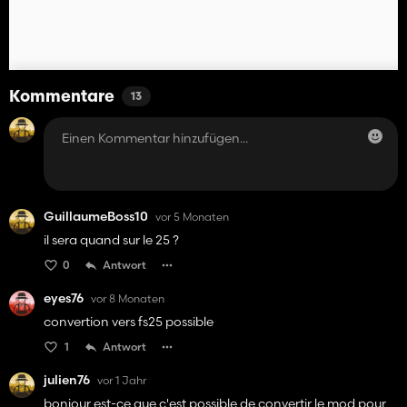
Kommentare
13
GuillaumeBoss10
vor 5 Monaten
il sera quand sur le 25 ?
0
Antwort
eyes76
vor 8 Monaten
convertion vers fs25 possible
1
Antwort
julien76
vor 1 Jahr
bonjour est-ce que c'est possible de convertir le mod pour