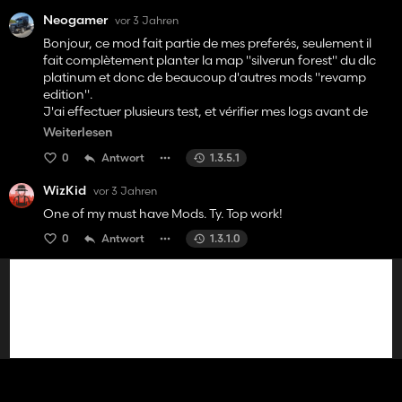
Neogamer
vor 3 Jahren
Bonjour, ce mod fait partie de mes preferés, seulement il
fait complètement planter la map "silverun forest" du dlc
platinum et donc de beaucoup d'autres mods "revamp
edition".
J'ai effectuer plusieurs test, et vérifier mes logs avant de
vous déranger.
Weiterlesen
Une mise à jour serait elle possible?
0
Antwort
1.3.5.1
Par avance merci ;)
WizKid
vor 3 Jahren
Hello, this mod is one of my favorites, only it completely
crashes the "silverun forest" map of the platinum dlc and
One of my must have Mods. Ty. Top work!
therefore of many other "revamp edition" mods.
0
Antwort
1.3.1.0
I have carried out several tests, and checked my logs
before disturbing you.
Would an update be possible?
Thank you in advance ;)