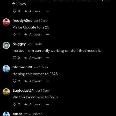
fs25 svp
0
Antwort
freddy45at
vor 1 Jahr
Pls be Update to fs 25
1
Antwort
Nuggzy
vor 1 Jahr
me too, I am currently working on stuff that needs it...
0
Antwort
aforman90
vor 1 Jahr
Hoping this comes to FS25
2
Antwort
Eagledust24
vor 1 Jahr
Will this be coming to fs25?
2
Antwort
patar
vor 3 Jahren