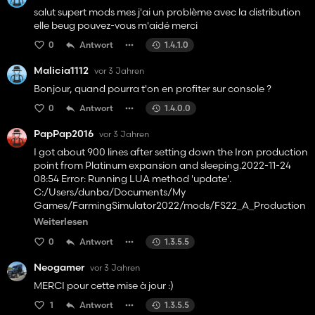
salut supert mods mes j'ai un problème avec la distribution
elle beug pouvez-vous m'aidé merci
0
Antwort
1.4.1.0
Malicia1112
vor 3 Jahren
Bonjour, quand pourra t'on en profiter sur console ?
0
Antwort
1.4.0.0
PapPap2016
vor 3 Jahren
I got about 900 lines after setting down the Iron production
point from Platinum expansion and sleeping.2022-11-24
08:54 Error: Running LUA method 'update'.
C:/Users/dunba/Documents/My
Games/FarmingSimulator2022/mods/FS22_A_Production
Revamp/scripts/revamp_correctBuyingPrices.lua:19:
Weiterlesen
attempt to perform arithmetic on a nil value
0
Antwort
1.3.5.5
Neogamer
vor 3 Jahren
MERCI pour cette mise à jour :)
1
Antwort
1.3.5.5