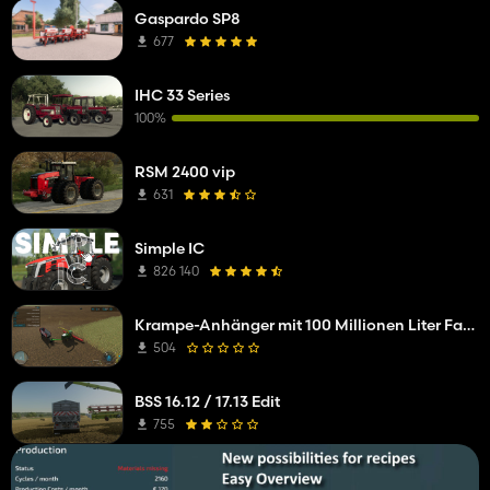
Gaspardo SP8
677
IHC 33 Series
100%
RSM 2400 vip
631
Simple IC
826 140
Krampe-Anhänger mit 100 Millionen Liter Fassungsvermögen
504
BSS 16.12 / 17.13 Edit
755