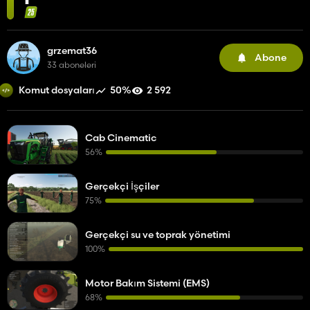
grzemat36
Abone
33 aboneleri
50%
2 592
Komut dosyaları
Cab Cinematic
56%
Gerçekçi İşçiler
75%
Gerçekçi su ve toprak yönetimi
100%
Motor Bakım Sistemi (EMS)
68%