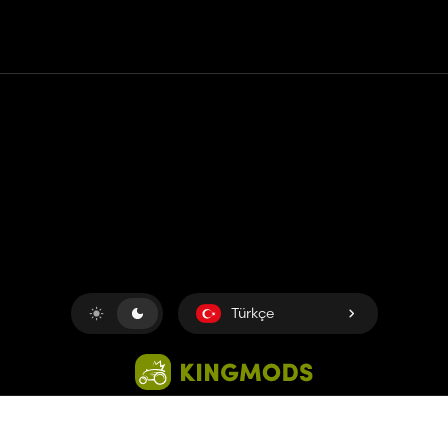
Temas etmek
Yardım
Hizmet Şartları
Gizlilik Politikası
Çerezleri yönet
Türkçe
Copyright © 2018-2026
King UP SAS
. Her hakkı saklıdır.