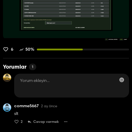
6
50%
Yorumlar
1
comme5667
2 ay önce
slt
2
Cevap vermek