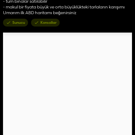
- tüm binalar satılabilir
- makul bir fiyata büyük ve orta büyüklükteki tarlaların karışımı
Umarım ilk ABD haritamı beğenirsiniz
Sunucu
Konsollar