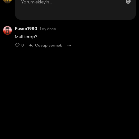
Fusco1980
1 ay önce
Multi crop?
0
Cevap vermek
Temas etmek
Yardım
Hizmet Şartları
Gizlilik Politikası
Çerezleri yönet