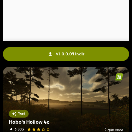
V1.0.0.0'i indir
Yeni
Hobo's Hollow 4x
3 503
2 gün önce