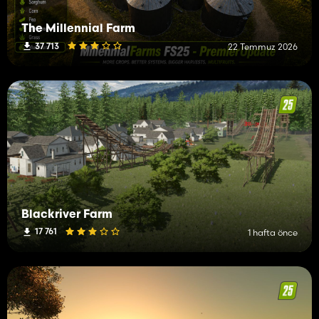
The Millennial Farm
37 713
22 Temmuz 2026
Blackriver Farm
17 761
1 hafta önce