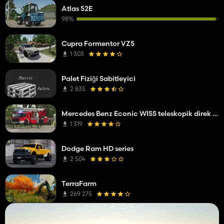
Atlas 52E
98%
Cupra Formentor VZ5
1 303
Palet Fiziği Sabitleyici
2 835
Mercedes Benz Econic WISS teleskopik direk platformu
1 319
Dodge Ram HD series
2 504
TerraFarm
269 275